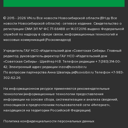
© 2015 - 2026 VN.ru Все новости Новосибирской области (ВН.ру Все
новости Новосибирской области) - сетевое издание. Свидетельство о
регистрации СМИ ЭЛ № ФС 77-66488 от 14.07.2016 выдано Федеральной
службой по надзору в сфере связи, информационных технологий и
массовых коммуникаций (Роскомнадзор)
Учредитель ГАУ НСО «Издательский дом «Советская Сибирь». Главный
редактор, руководитель-директор ГАУ НСО «Издательский дом
«Советская Сибирь» - Шрейтер Н.В. Телефон редакции
+ 7 (383) 314-00-
42
; Электронный адрес редакции
inzov@sovsibir.ru
По вопросам партнерства Анна Швагирь
pr@sovsibir.ru
Телефон
+7-983-
302-62-26
На информационном ресурсе применяются рекомендательные
технологии
(информационные технологии предоставления
информации на основе сбора, систематизации и анализа сведений,
относящихся к предпочтениям пользователей сети «Интернет»,
находящихся на территории Российской Федерации).
Политика конфиденциальности персональных данных