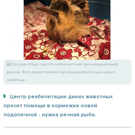
На корм птице годится любая местная пресноводная рыба
длиной. Фото предоставлено Центром реабилитации диких
животных.
Центр реабилитации диких животных
просит помощи в кормежке новой
подопечной - нужна речная рыба.