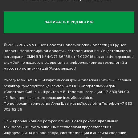
НАПИСАТЬ В РЕДАКЦИЮ
© 2015 - 2026 VN.ru Все новости Новосибирской области (ВН.ру Все
новости Новосибирской области) - сетевое издание. Свидетельство о
регистрации СМИ ЭЛ № ФС 77-66488 от 14.07.2016 выдано Федеральной
службой по надзору в сфере связи, информационных технологий и
массовых коммуникаций (Роскомнадзор)
Учредитель ГАУ НСО «Издательский дом «Советская Сибирь». Главный
редактор, руководитель-директор ГАУ НСО «Издательский дом
«Советская Сибирь» - Шрейтер Н.В. Телефон редакции
+ 7 (383) 314-00-
42
; Электронный адрес редакции
inzov@sovsibir.ru
По вопросам партнерства Анна Швагирь
pr@sovsibir.ru
Телефон
+7-983-
302-62-26
На информационном ресурсе применяются рекомендательные
технологии
(информационные технологии предоставления
информации на основе сбора, систематизации и анализа сведений,