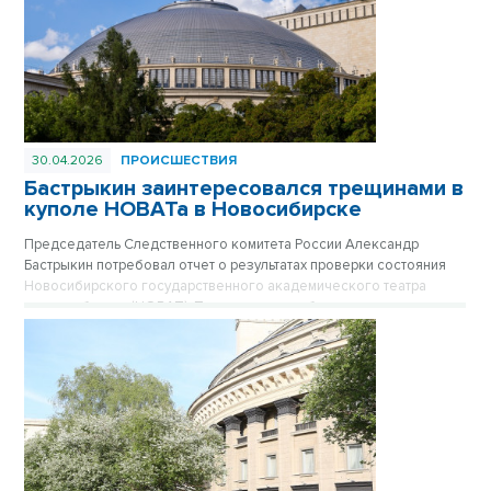
30.04.2026
ПРОИСШЕСТВИЯ
Бастрыкин заинтересовался трещинами в
куполе НОВАТа в Новосибирске
Председатель Следственного комитета России Александр
Бастрыкин потребовал отчет о результатах проверки состояния
Новосибирского государственного академического театра
оперы и балета (НОВАТ). Поводом стали обращения
общественников и публикации в СМИ о критическом состоянии
объекта культурного наследия федерального значения, включая
появление трещин в его знаменитом куполе.