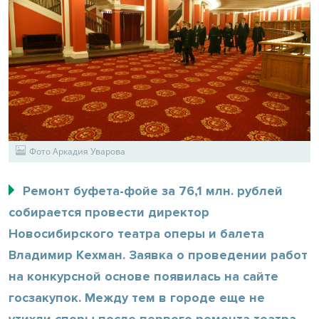
Фото Аркадия Уварова
Ремонт буфета-фойе за 76,1 млн. рублей
собирается провести директор
Новосибирского театра оперы и балета
Владимир Кехман. Заявка о проведении работ
на конкурсной основе появилась на сайте
госзакупок. Между тем в городе еще не
утихли споры после первого ремонта театра,