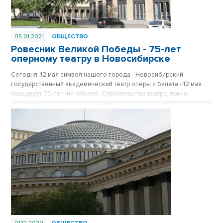
05.01.2021
ОБЩЕСТВО
Ровесник Великой Победы - 75-лет
оперному театру в Новосибирске
Сегодня, 12 мая символ нашего города - Новосибирский
государственный академический театр оперы и балета - 12 мая
празднует 75-летний юбилей. Строительство театра, яркие,
дерзкие идеи архитекторов, репрессированные рабочие и
инженеры, творческие, смелые эксперименты режиссеров – в
жизни театра отражена вся история нашей страны, история
Новосибирска. Публикуется повторно в рубрике «Лучшие
материалы VN.RU 2020».