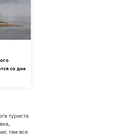
ого
тся со дна
е
га туриста.
вка,
час там все