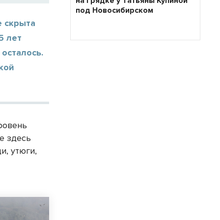
на грядке у Татьяны Купиной
под Новосибирском
е скрыта
5 лет
 осталось.
кой
ровень
е здесь
и, утюги,