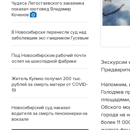
Чудеса Легостаевского заказника
показал охотовед Владимир
Коченов
В Новосибирске перенесли суд над
заболевшим экс-гаишником Гусевым
Под Новосибирском рабочий почти
ослеп на шоколадной фабрике
Экскурсии 
Предварите
Житель Купино получил 200 тыс.
Напомним, 
рублей за смерть матери от COVID-
19
Голодяев п
площадями,
Обского мо
Новосибирский суд наказал
водителя за смерть пенсионерки на
города на 
вокзале
более 11 0
жилого фон