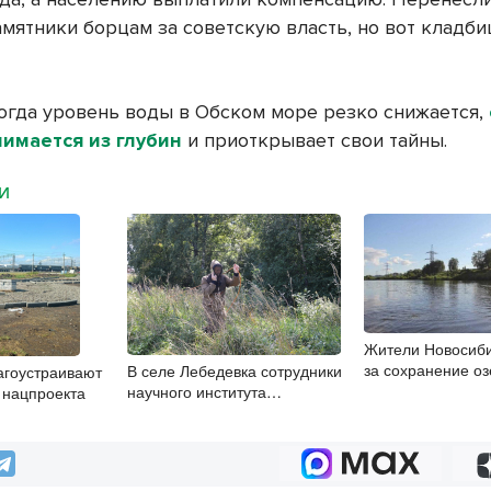
амятники борцам за советскую власть, но вот кладб
когда уровень воды в Обском море резко снижается,
имается из глубин
и приоткрывает свои тайны.
МИ
Жители Новосиби
за сохранение оз
В селе Лебедевка сотрудники
агоустраивают
научного института
х нацпроекта
определяют участок для
скважины