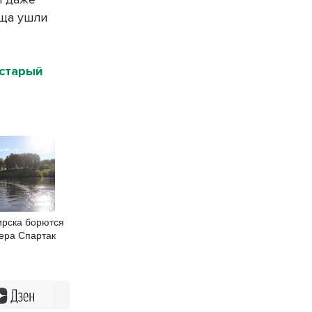
ища ушли
старый
рска борются
ера Спартак
Дзен