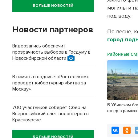
БОЛЬШЕ НОВОСТЕЙ
могилы и п
под воду.
Новости партнеров
По весне, 
город подн
Видеозапись обеспечит
прозрачность выборов в Госдуму в
Районные С
Новосибирской области
В память о подвиге: «Ростелеком»
проведет кибертурнир «Битва за
Москву»
В Убинском бл
700 участников соберёт Сбер на
сквер в рамка
Всероссийский слёт волонтёров в
Красноярске
БОЛЬШЕ НОВОСТЕЙ