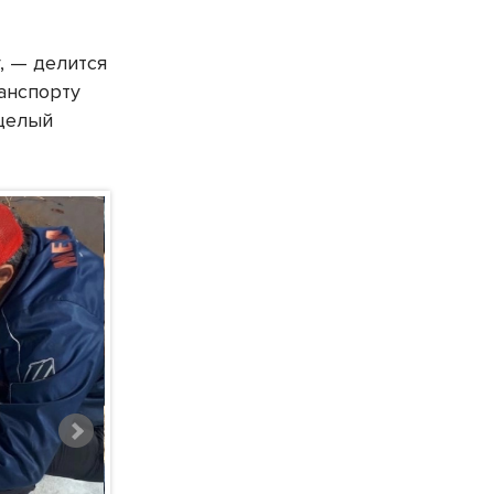
, — делится
анспорту
 целый