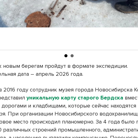
к новым берегам пройдут в формате экспедиции.
льная дата – апрель 2026 года.
в 2016 году сотрудник музея города Новосибирска К
редставил
уникальную карту старого Бердска
вмес
 дорогами и кладбищами, которые сейчас находятся 
ря. При организации Новосибирского водохранилищ
новое место происходил планомерно. За 4 года было
00 различных строений промышленного, администрат
да, а населению выплатили компенсацию. Перенесл