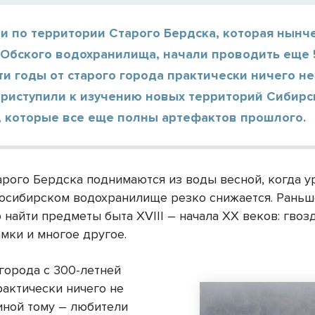
и по территории Старого Бердска, которая нынч
 Обского водохранилища, начали проводить еще 
эти годы от старого города практически ничего не
приступили к изучению новых территорий Сибирс
, которые все еще полны артефактов прошлого.
арого Бердска поднимаются из воды весной, когда у
осибирском водохранилище резко снижается. Раньш
найти предметы быта XVIII – начала XX веков: гвозд
мки и многое другое.
 города с 300-летней
рактически ничего не
Виной тому – любители