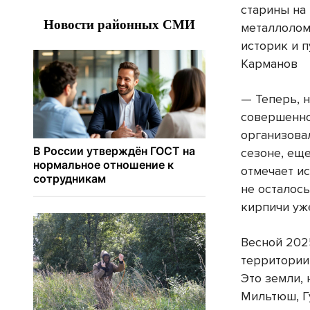
старины на
металлолом
историк и 
Карманов
— Теперь, н
совершенно
организова
сезоне, еще
отмечает и
не осталось
кирпичи уж
Весной 202
территории
Это земли,
Мильтюш, Гу