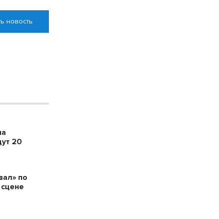
ь новость
ла
дут 20
вал» по
 сцене