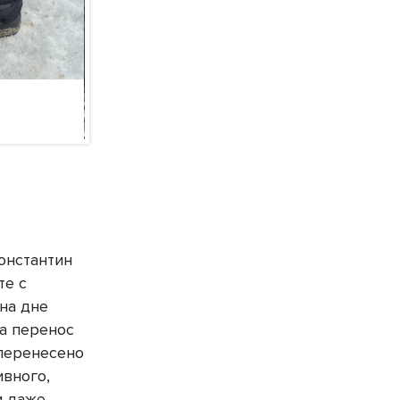
онстантин
те с
на дне
а перенос
 перенесено
ивного,
и даже