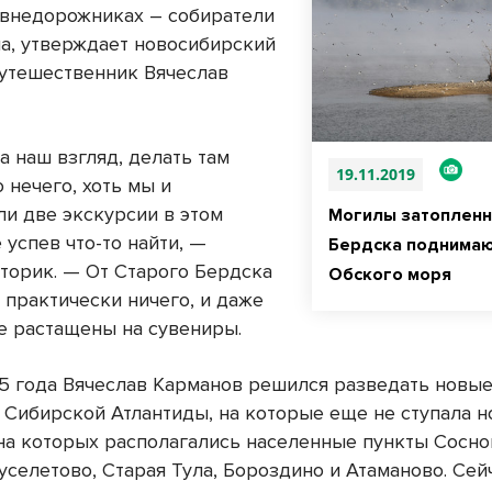
 внедорожниках – собиратели
а, утверждает новосибирский
путешественник Вячеслав
а наш взгляд, делать там
19.11.2019
 нечего, хоть мы и
ли две экскурсии в этом
Могилы затопленн
 успев что-то найти, —
Бердска поднимаю
сторик. — От Старого Бердска
Обского моря
 практически ничего, и даже
е растащены на сувениры.
5 года Вячеслав Карманов решился разведать новы
 Сибирской Атлантиды, на которые еще не ступала но
 на которых располагались населенные пункты Сосно
селетово, Старая Тула, Бороздино и Атаманово. Сей