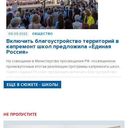
08.09.2022
ОБЩЕСТВО
Включить благоустройство территорий в
капремонт школ предложила «Единая
Россия»
На совещании в Министерстве просвещения РФ, посвященном
промежуточным итогам реализации программы капремонта школ,
партия «Единая Россия» предложила включить благоустройство
территорий в работы по капитальному ремонту школ, а также
создать реестр недобросовестных подрядчиков, которые
ЕЩЕ В СЮЖЕТЕ - ШКОЛЫ
срывают сроки проведения работ.
НЕ ПРОПУСТИТЕ