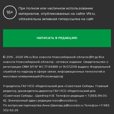
При полном или частичном использовании
16+
материалов, опубликованных на сайте VN.ru,
обязательна активная гиперссылка на сайт
НАПИСАТЬ В РЕДАКЦИЮ
© 2015 - 2026 VN.ru Все новости Новосибирской области (ВН.ру Все
новости Новосибирской области) - сетевое издание. Свидетельство о
регистрации СМИ ЭЛ № ФС 77-66488 от 14.07.2016 выдано Федеральной
службой по надзору в сфере связи, информационных технологий и
массовых коммуникаций (Роскомнадзор)
Учредитель ГАУ НСО «Издательский дом «Советская Сибирь». Главный
редактор, руководитель-директор ГАУ НСО «Издательский дом
«Советская Сибирь» - Шрейтер Н.В. Телефон редакции
+ 7 (383) 314-00-
42
; Электронный адрес редакции
inzov@sovsibir.ru
По вопросам партнерства Анна Швагирь
pr@sovsibir.ru
Телефон
+7-983-
302-62-26