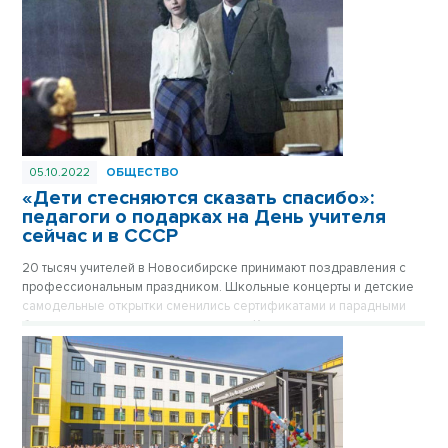
05.10.2022
ОБЩЕСТВО
«Дети стесняются сказать спасибо»:
педагоги о подарках на День учителя
сейчас и в СССР
20 тысяч учителей в Новосибирске принимают поздравления с
профессиональным праздником. Школьные концерты и детские
самодельные открытки сменились сертификатами и парадными
букетами от родительского комитета. Каким подаркам рады сами
учителя, выяснил VN.ru.