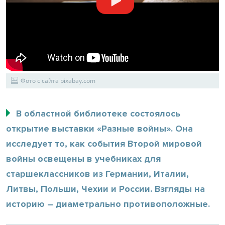
Фото с сайта pixabay.com
В областной библиотеке состоялось
открытие выставки «Разные войны». Она
исследует то, как события Второй мировой
войны освещены в учебниках для
старшеклассников из Германии, Италии,
Литвы, Польши, Чехии и России. Взгляды на
историю – диаметрально противоположные.