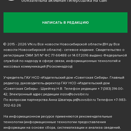
обязательна активная гиперссылка на сайт
НАПИСАТЬ В РЕДАКЦИЮ
© 2015 - 2026 VN.ru Все новости Новосибирской области (ВН.ру Все
новости Новосибирской области) - сетевое издание. Свидетельство о
регистрации СМИ ЭЛ № ФС 77-66488 от 14.07.2016 выдано Федеральной
службой по надзору в сфере связи, информационных технологий и
массовых коммуникаций (Роскомнадзор)
Учредитель ГАУ НСО «Издательский дом «Советская Сибирь». Главный
редактор, руководитель-директор ГАУ НСО «Издательский дом
«Советская Сибирь» - Шрейтер Н.В. Телефон редакции
+ 7 (383) 314-00-
42
; Электронный адрес редакции
inzov@sovsibir.ru
По вопросам партнерства Анна Швагирь
pr@sovsibir.ru
Телефон
+7-983-
302-62-26
На информационном ресурсе применяются рекомендательные
технологии
(информационные технологии предоставления
информации на основе сбора, систематизации и анализа сведений,