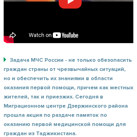
Задача МЧС России - не только обезопасить
граждан страны от чрезвычайных ситуаций,
но и обеспечить их знаниями в области
оказания первой помощи, причем как местных
жителей, так и приезжих. Сегодня в
Миграционном центре Дзержинского района
прошла акция по раздаче памяток по
оказанию первой медицинской помощи для
граждан из Таджикистана.