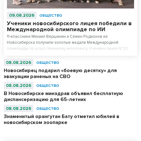
09.08.2026
ОБЩЕСТВО
Ученики новосибирского лицея победили в
Международной олимпиаде по ИИ
11-классники Михаил Вершинин и Семен Родионов из
Новосибирска получили золотые медали Международной
олимпиады по искусственному интеллекту. Ученики лицея №22
«Надежда Сибири» в составе российской сборной стали
абсолютными чемпионами соревнований.
08.08.2026
ОБЩЕСТВО
Новосибирец подарил «боевую десятку» для
эвакуации раненых на СВО
08.08.2026
ОБЩЕСТВО
В Новосибирске минздрав объявил бесплатную
диспансеризацию для 65-летних
08.08.2026
ОБЩЕСТВО
Знаменитый орангутан Бату отметил юбилей в
новосибирском зоопарке