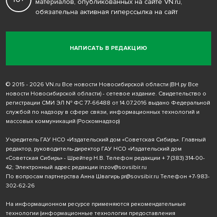
материалов, опубликованных на сайте VN.ru,
обязательна активная гиперссылка на сайт
НАПИСАТЬ В РЕДАКЦИЮ
© 2015 - 2026 VN.ru Все новости Новосибирской области (ВН.ру Все
новости Новосибирской области) - сетевое издание. Свидетельство о
регистрации СМИ ЭЛ № ФС 77-66488 от 14.07.2016 выдано Федеральной
службой по надзору в сфере связи, информационных технологий и
массовых коммуникаций (Роскомнадзор)
Учредитель ГАУ НСО «Издательский дом «Советская Сибирь». Главный
редактор, руководитель-директор ГАУ НСО «Издательский дом
«Советская Сибирь» - Шрейтер Н.В. Телефон редакции
+ 7 (383) 314-00-
42
; Электронный адрес редакции
inzov@sovsibir.ru
По вопросам партнерства Анна Швагирь
pr@sovsibir.ru
Телефон
+7-983-
302-62-26
На информационном ресурсе применяются рекомендательные
технологии
(информационные технологии предоставления