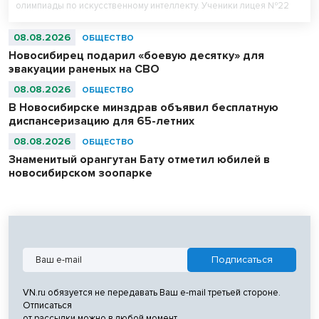
олимпиады по искусственному интеллекту. Ученики лицея №22
«Надежда Сибири» в составе российской сборной стали
абсолютными чемпионами соревнований.
08.08.2026
ОБЩЕСТВО
Новосибирец подарил «боевую десятку» для
эвакуации раненых на СВО
08.08.2026
ОБЩЕСТВО
В Новосибирске минздрав объявил бесплатную
диспансеризацию для 65-летних
08.08.2026
ОБЩЕСТВО
Знаменитый орангутан Бату отметил юбилей в
новосибирском зоопарке
VN.ru обязуется не передавать Ваш e-mail третьей стороне.
Отписаться
от рассылки можно в любой момент