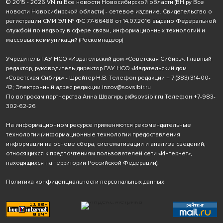
© 2015 - 2026 VN.ru Все новости Новосибирской области (ВН.ру Все
новости Новосибирской области) - сетевое издание. Свидетельство о
регистрации СМИ ЭЛ № ФС 77-66488 от 14.07.2016 выдано Федеральной
службой по надзору в сфере связи, информационных технологий и
массовых коммуникаций (Роскомнадзор)
Учредитель ГАУ НСО «Издательский дом «Советская Сибирь». Главный
редактор, руководитель-директор ГАУ НСО «Издательский дом
«Советская Сибирь» - Шрейтер Н.В. Телефон редакции
+ 7 (383) 314-00-
42
; Электронный адрес редакции
inzov@sovsibir.ru
По вопросам партнерства Анна Швагирь
pr@sovsibir.ru
Телефон
+7-983-
302-62-26
На информационном ресурсе применяются рекомендательные
технологии
(информационные технологии предоставления
информации на основе сбора, систематизации и анализа сведений,
относящихся к предпочтениям пользователей сети «Интернет»,
находящихся на территории Российской Федерации).
Политика конфиденциальности персональных данных