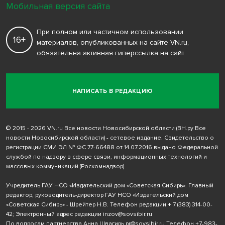
Мобильная версия сайта
При полном или частичном использовании
16+
материалов, опубликованных на сайте VN.ru,
обязательна активная гиперссылка на сайт
НАПИСАТЬ В РЕДАКЦИЮ
© 2015 - 2026 VN.ru Все новости Новосибирской области (ВН.ру Все
новости Новосибирской области) - сетевое издание. Свидетельство о
регистрации СМИ ЭЛ № ФС 77-66488 от 14.07.2016 выдано Федеральной
службой по надзору в сфере связи, информационных технологий и
массовых коммуникаций (Роскомнадзор)
Учредитель ГАУ НСО «Издательский дом «Советская Сибирь». Главный
редактор, руководитель-директор ГАУ НСО «Издательский дом
«Советская Сибирь» - Шрейтер Н.В. Телефон редакции
+ 7 (383) 314-00-
42
; Электронный адрес редакции
inzov@sovsibir.ru
По вопросам партнерства Анна Швагирь
pr@sovsibir.ru
Телефон
+7-983-