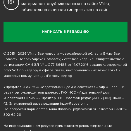
16+
материалов, опубликованных на сайте VN.ru,
обязательна активная гиперссылка на сайт
НАПИСАТЬ В РЕДАКЦИЮ
© 2015 - 2026 VN.ru Все новости Новосибирской области (ВН.ру Все
новости Новосибирской области) - сетевое издание. Свидетельство о
регистрации СМИ ЭЛ № ФС 77-66488 от 14.07.2016 выдано Федеральной
службой по надзору в сфере связи, информационных технологий и
массовых коммуникаций (Роскомнадзор)
Учредитель ГАУ НСО «Издательский дом «Советская Сибирь». Главный
редактор, руководитель-директор ГАУ НСО «Издательский дом
«Советская Сибирь» - Шрейтер Н.В. Телефон редакции
+ 7 (383) 314-00-
42
; Электронный адрес редакции
inzov@sovsibir.ru
По вопросам партнерства Анна Швагирь
pr@sovsibir.ru
Телефон
+7-983-
302-62-26
На информационном ресурсе применяются рекомендательные