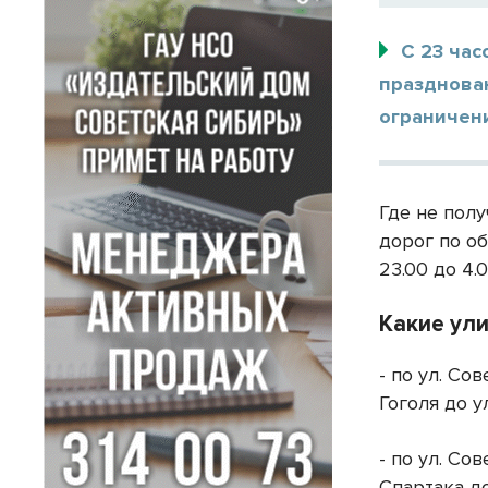
С 23 час
празднова
ограничени
Где не полу
дорог по об
23.00 до 4.0
Какие ул
- по ул. Сов
Гоголя до у
- по ул. Сов
Спартака до