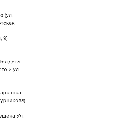
 (ул.
тская.
 9),
 Богдана
го и ул.
 парковка
шурникова).
ещена Ул.