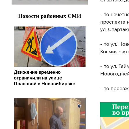
- по нечетн
проспекта н
ул. Спартак
- по ул. Но
Космическо
- по ул. Та
Новогодней
- по проезж