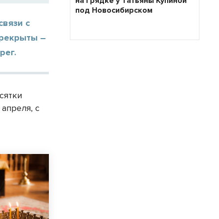
на грядке у Татьяны Купиной
под Новосибирском
связи с
ерекрыты –
рег.
есятки
 апреля, с