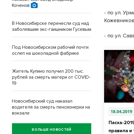
Коченов
- по ул. Ур
Кожевников
В Новосибирске перенесли суд над
заболевшим экс-гаишником Гусевым
- по ул. Са
Под Новосибирском рабочий почти
ослеп на шоколадной фабрике
Житель Купино получил 200 тыс.
рублей за смерть матери от COVID-
19
Новосибирский суд наказал
водителя за смерть пенсионерки на
18.04.2019
вокзале
Пасха-201
БОЛЬШЕ НОВОСТЕЙ
правила и