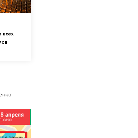
а всех
мов
менко;