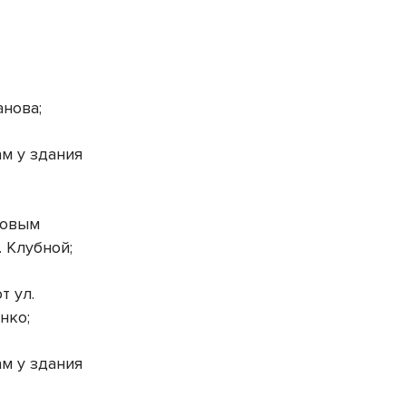
анова;
м у здания
ровым
 Клубной;
т ул.
енко;
м у здания