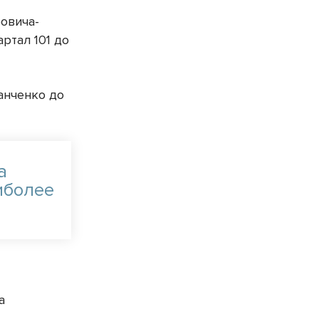
ровича-
артал 101 до
Данченко до
а
иболее
а