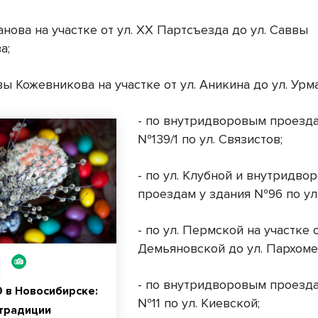
манова на участке от ул. ХХ Партсъезда до ул. Саввы
а;
ввы Кожевникова на участке от ул. Аникина до ул. Урм
- по внутридворовым проезда
№139/1 по ул. Связистов;
- по ул. Клубной и внутридво
проездам у здания №96 по ул.
- по ул. Пермской на участке о
Демьяновской до ул. Пархом
- по внутридворовым проезда
9 в Новосибирске:
№11 по ул. Киевской;
 традиции