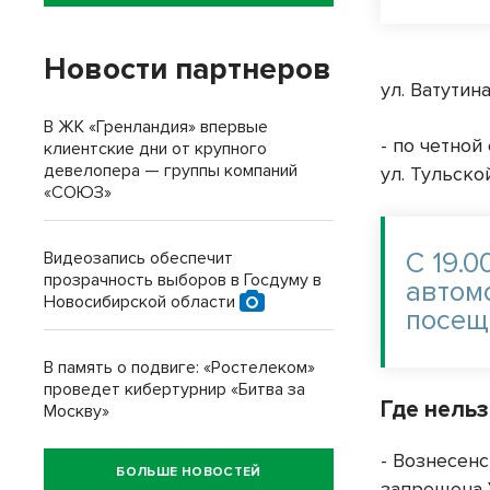
Новости партнеров
ул. Ватутин
В ЖК «Гренландия» впервые
- по четной
клиентские дни от крупного
девелопера — группы компаний
ул. Тульско
«СОЮЗ»
С 19.0
Видеозапись обеспечит
прозрачность выборов в Госдуму в
автом
Новосибирской области
посещ
В память о подвиге: «Ростелеком»
проведет кибертурнир «Битва за
Где нельз
Москву»
- Вознесенс
БОЛЬШЕ НОВОСТЕЙ
запрещена 