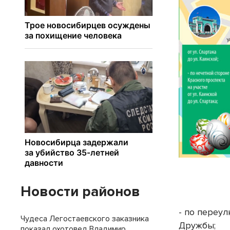
Новости районов
- по переул
Чудеса Легостаевского заказника
Дружбы;
показал охотовед Владимир