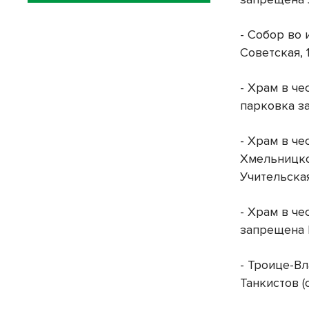
- Собор во 
Советская, 
- Храм в че
парковка з
- Храм в че
Хмельницког
Учительска
- Храм в че
запрещена 
- Троице-Вл
Танкистов (о