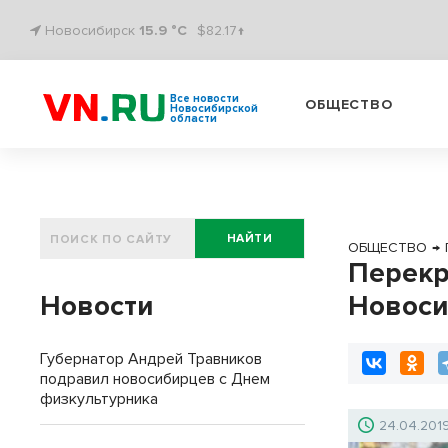
Новосибирск
15.9 °C
$82.17↑
Все новости
ОБЩЕСТВО
Новосибирской
области
НАЙТИ
ОБЩЕСТВО
→
Перекр
Новости
Новоси
Губернатор Андрей Травников
подравил новосибирцев с Днем
физкультурника
24.04.201