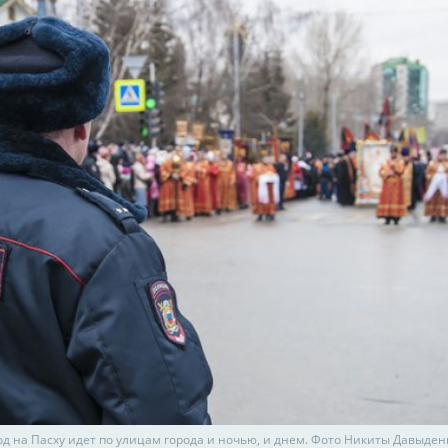
од на Пасху идет по улицам города и ночью, и днем. Фото Никиты Давыден