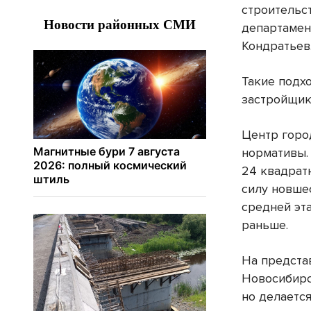
строительс
департамен
Кондратьев
Такие подх
застройщик
Центр горо
нормативы.
24 квадрат
силу новшес
средней эта
раньше.
На предста
Новосибирс
но делается