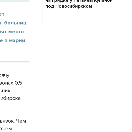
на грядке у Татьяны Купиной
под Новосибирском
ет
л, больниц
пят место
е в мэрии
сячу
зонах 0,5
ьник
сибирска
вязок. Чем
объём