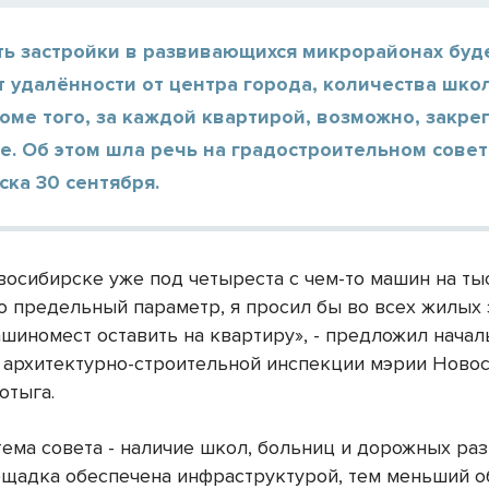
ть застройки в развивающихся микрорайонах буд
т удалённости от центра города, количества шко
роме того, за каждой квартирой, возможно, закре
е. Об этом шла речь на градостроительном совет
ка 30 сентября.
овосибирске уже под четыреста с чем-то машин на ты
о предельный параметр, я просил бы во всех жилых 
шиномест оставить на квартиру», - предложил начал
 архитектурно-строительной инспекции мэрии Ново
отыга.
тема совета - наличие школ, больниц и дорожных раз
щадка обеспечена инфраструктурой, тем меньший 