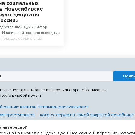
на социальных
 в Новосибирске
руют депутаты
России»
дарственной Думы Виктор
г Иванинский провели выездные
 площадках социальных
 ведутся ремонты по народной
тся не передавать Ваш e-mail третьей стороне. Отписаться
 можно в любой момент
й маньяк: капитан Чеплыгин рассказывает
ля преступников – кого содержат в самой закрытой лечебнице
о интересно?
есь на наш канал в Яндекс. Дзен. Все самые интересные новост