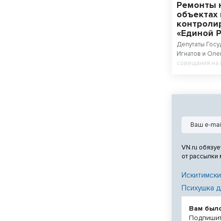
Ремонты 
объектах
контроли
«Единой 
Депутаты Госу
Игнатов и Оле
совещания на
объектов, где
программе.
VN.ru обязуе
от рассылки
Искитимски
Психушка д
Вам был
Подпишит