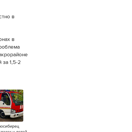
стно в
онах в
проблема
микрорайоне
за 1,5-2
восибирец
глазах у детей