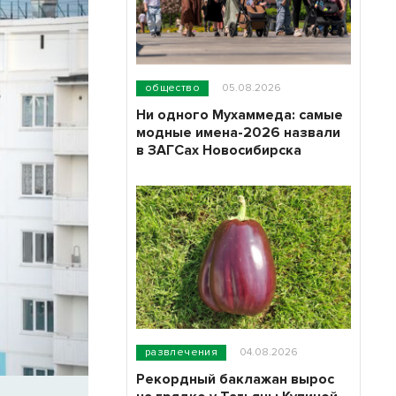
общество
05.08.2026
Ни одного Мухаммеда: самые
модные имена-2026 назвали
в ЗАГСах Новосибирска
развлечения
04.08.2026
Рекордный баклажан вырос