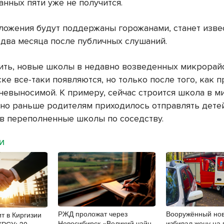
анных пяти уже не получится.
ложения будут поддержаны горожанами, станет изве
два месяца после публичных слушаний.
ить, новые школы в недавно возведенных микрорай
е все-таки появляются, но только после того, как 
 невыносимой. К примеру, сейчас строится школа в 
 но раньше родителям приходилось отправлять детей 
 в переполненные школы по соседству.
МИ
РЖД проложат через
Вооружённый но
т в Киргизии
Новосибирск «Великий чайный
избивал жену на 