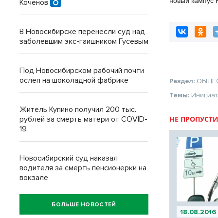
новый кампус 
Коченов
гектаров, 15 т
30 миллиардов
В Новосибирске перенесли суд над
заболевшим экс-гаишником Гусевым
Под Новосибирском рабочий почти
ослеп на шоколадной фабрике
Раздел:
ОБЩЕ
Темы:
Инициа
Житель Купино получил 200 тыс.
рублей за смерть матери от COVID-
НЕ ПРОПУСТИ
19
Новосибирский суд наказал
водителя за смерть пенсионерки на
вокзале
БОЛЬШЕ НОВОСТЕЙ
18.08.2016