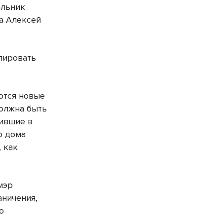
альник
а Алексей
улировать
ются новые
должна быть
пившие в
о дома
, как
мэр
аничения,
о