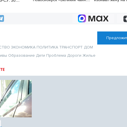
КРСУ: 30
путь»
ысяч студентов и
 рублей
Предложит
СТВО
ЭКОНОМИКА
ПОЛИТИКА
ТРАНСПОРТ
ДОМ
тивы
Образование
Дети
Проблема
Дороги
Жилье
ТЕ