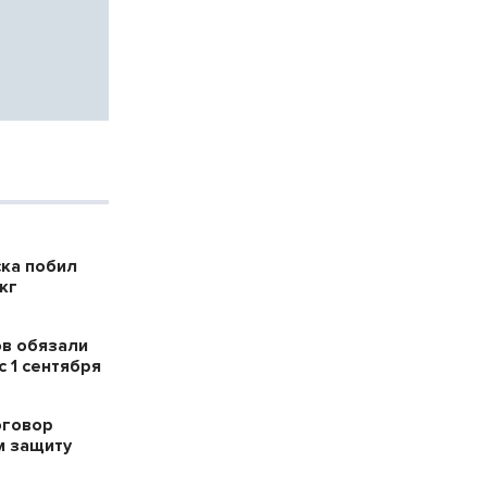
ска побил
кг
в обязали
 1 сентября
оговор
м защиту