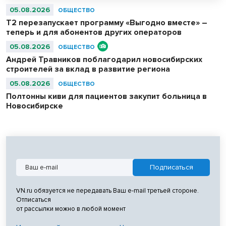
сервисов у пассажиров 16–44 лет. При этом миллениалы (29–44
05.08.2026
ОБЩЕСТВО
года) оказались самыми активными пользователями нейросетей в
Т2 перезапускает программу «Выгодно вместе» –
аэропорту.
теперь и для абонентов других операторов
05.08.2026
ОБЩЕСТВО
Андрей Травников поблагодарил новосибирских
строителей за вклад в развитие региона
05.08.2026
ОБЩЕСТВО
Полтонны киви для пациентов закупит больница в
Новосибирске
VN.ru обязуется не передавать Ваш e-mail третьей стороне.
Отписаться
от рассылки можно в любой момент