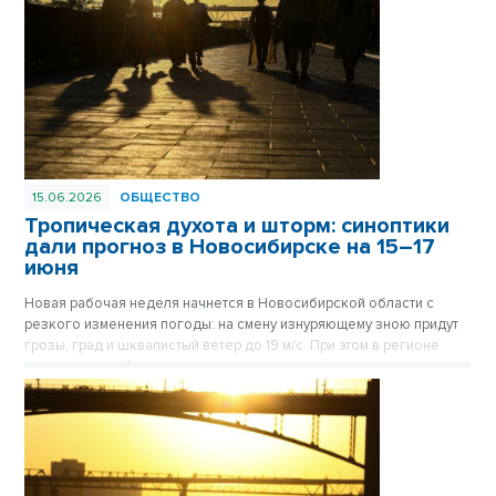
15.06.2026
ОБЩЕСТВО
Тропическая духота и шторм: синоптики
дали прогноз в Новосибирске на 15–17
июня
Новая рабочая неделя начнется в Новосибирской области с
резкого изменения погоды: на смену изнуряющему зною придут
грозы, град и шквалистый ветер до 19 м/с. При этом в регионе
параллельно объявлено штормовое предупреждение из-за
аномальной жары и экстремальной лесопожарной опасности.