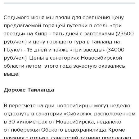
Седьмого июня мы взяли для сравнения цену
предлагаемой горящей путевки в отель «три
звезды» на Кипр - пять дней с завтраками (23500
руб./чел.) и цену горящего тура в Таиланд на
Пхукет - 15 дней и также «три звезды» (34000
руб./чел.). Цены в санаториях Новосибирской
области летом
этого года зачастую оказались
выше.
Дороже Таиланда
В пересчете на дни, новосибирцы могут неделю
отдохнуть в санатории «Сибиряк», расположенном
в 30 километрах от Но­во­си­бир­ска, не­да­ле­ко
от по­бе­ре­жья Об­ско­го во­до­хра­ни­ли­ща. Кроме
пляжного отдыха, санаторий активно предлагает