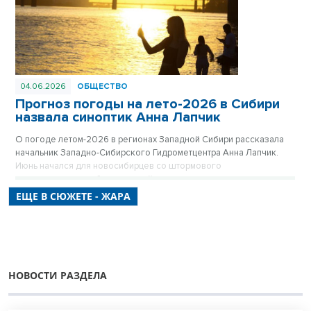
04.06.2026
ОБЩЕСТВО
Прогноз погоды на лето-2026 в Сибири
назвала синоптик Анна Лапчик
О погоде летом-2026 в регионах Западной Сибири рассказала
начальник Западно-Сибирского Гидрометцентра Анна Лапчик.
Июнь начался для новосибирцев со штормового
предупреждения об аномальной жаре, которая продлится еще и
на следующей неделе, зато в июле температура ожидается
ЕЩЕ В СЮЖЕТЕ - ЖАРА
скромнее – около климатической нормы, а август удивит жарким
завершением лета-2026.
НОВОСТИ РАЗДЕЛА