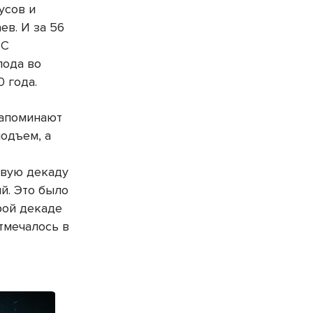
усов и
ев. И за 56
 С
лода во
 года.
напоминают
подъем, а
рвую декаду
й. Это было
рой декаде
отмечалось в