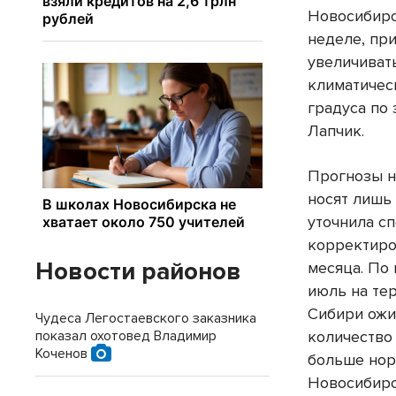
Новосибирс
неделе, пр
увеличиват
климатическ
градуса по
Лапчик.
Прогнозы н
носят лишь
уточнила сп
корректиро
Новости районов
месяца. По
июль на те
Сибири ожи
Чудеса Легостаевского заказника
показал охотовед Владимир
количество
Коченов
больше нор
Новосибирс