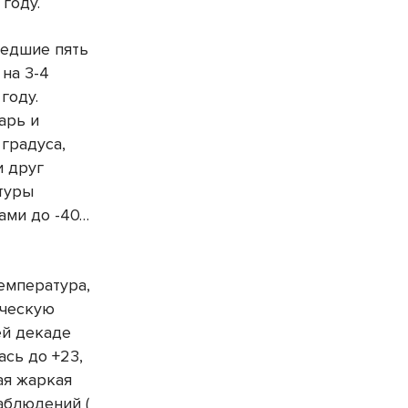
году.
шедшие пять
 на 3-4
году.
арь и
 градуса,
и друг
туры
тами до -40…
емпература,
ическую
ей декаде
сь до +23,
ая жаркая
аблюдений (