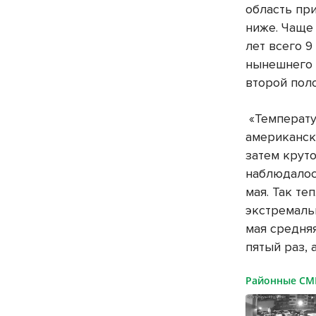
область пр
ниже. Чаще 
лет всего 9
нынешнего т
второй поло
«Температу
американски
затем круто
наблюдалос
мая. Так те
экстремаль
мая средняя
пятый раз, 
Районные С