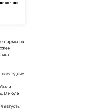
опрогноз
ше нормы на
можен
оляет
.
в последние
 были
ь. В июле
ия августы