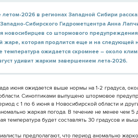
 летом-2026 в регионах Западной Сибири расска
 Западно-Сибирского Гидрометцентра Анна Лапч
ля новосибирцев со штормового предупреждения
й жаре, которая продлится еще и на следующей 
ле температура ожидается скромнее – около кли
вгуст удивит жарким завершением лета-2026.
ада июня ожидается выше нормы на 1-2 градуса, ок
 области. Синоптиками выпущено штормовое предуп
период с 1 по 6 июня в Новосибирской области и дру
аномально жаркая погода. В течение не менее чем 5 
ая температура будет составлять 30 градусов и выш
иалисты предполагают, что период аномально жарко