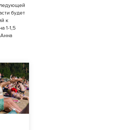
 следующей
асти будет
ий к
а 1-1,5
 Анна