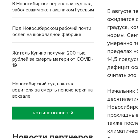
В Новосибирске перенесли суд над
заболевшим экс-гаишником Гусевым
В августе т
ожидается о
градуса, к
Под Новосибирском рабочий почти
ослеп на шоколадной фабрике
нормы. Сен
умеренно т
пределах н
Житель Купино получил 200 тыс.
1-1,5 град
рублей за смерть матери от COVID-
19
дефицит ос
считать это
Новосибирский суд наказал
водителя за смерть пенсионерки на
Начальник 
вокзале
десятилети
Новосибирс
БОЛЬШЕ НОВОСТЕЙ
прохладные,
также посл
климатическ
Новости партнеров