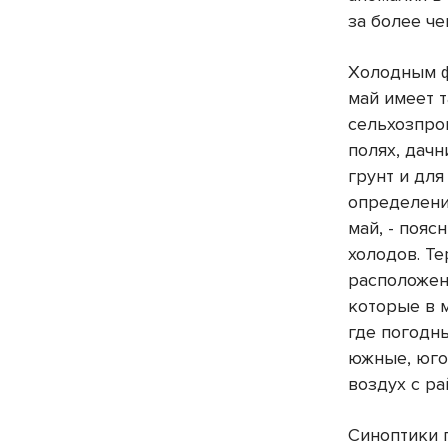
за более че
Холодным ф
май имеет т
сельхозпро
полях, дач
грунт и для
определение
май, - пояс
холодов. Т
расположен
которые в 
где погодн
южные, юго
воздух с ра
Синоптики 