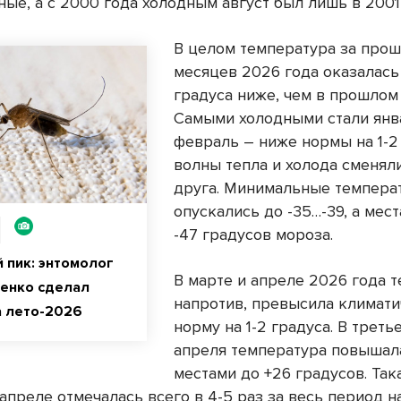
ые, а с 2000 года холодным август был лишь в 2001 
В целом температура за про
месяцев 2026 года оказалась
градуса ниже, чем в прошлом 
Самыми холодными стали янв
февраль – ниже нормы на 1-2
волны тепла и холода сменял
друга. Минимальные темпера
опускались до -35…-39, а мес
-47 градусов мороза.
 пик: энтомолог
В марте и апреле 2026 года т
енко сделал
напротив, превысила климат
а лето-2026
норму на 1-2 градуса. В треть
апреля температура повышала
местами до +26 градусов. Так
апреле отмечалась всего в 4-5 раз за весь период н