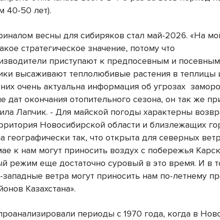
м 40-50 лет).
иналом весны для сибиряков стал май-2026. «На мой
акое стратегическое значение, потому что
изводители приступают к предпосевным и посевным
ники высаживают теплолюбивые растения в теплицы
 них очень актуальна информация об угрозах
заморо
 дат окончания отопительного сезона, он так же пр
нила Лапчик. - Для майской погоды характерны возв
ерритория Новосибирской области и близлежащих г
а географически так, что открыта для северных ветр
мае к нам могут приносить воздух с побережья Карск
ый режим еще достаточно суровый в это время. И в 
-западные ветра могут приносить нам по-летнему п
йонов Казахстана».
проанализировали периоды с 1970 года, когда в Но