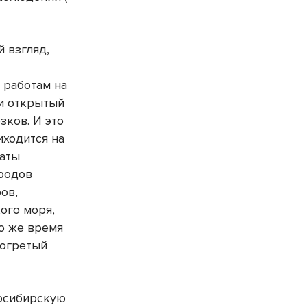
 взгляд,
 работам на
 и открытый
зков. И это
иходится на
раты
ородов
ов,
ого моря,
то же время
рогретый
восибирскую