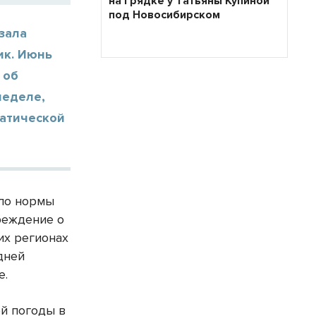
на грядке у Татьяны Купиной
под Новосибирском
зала
ик. Июнь
 об
неделе,
матической
оло нормы
реждение о
гих регионах
дней
е.
й погоды в