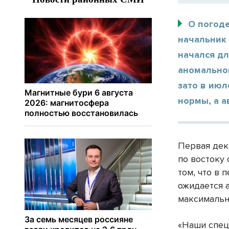
О погоде
начальник
начался д
аномально
зато в ию
нормы, а а
Первая дек
по востоку
том, что в 
ожидается 
максимальн
«Наши спец