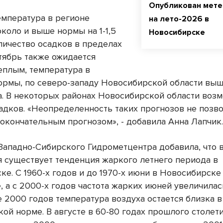
Опубликован мете
емпература в регионе
на лето-2026 в
коло и выше нормы на 1-1,5
Новосибирске
оличество осадков в пределах
тябрь также ожидается
еплым, температура в
ормы, по северо-западу Новосибирской области вы
уса. В некоторых районах Новосибирской области воз
адков. «Неопределенность таких прогнозов не позв
 окончательным прогнозом», - добавила Анна Лапчик
Западно-Сибирского Гидрометцентра добавила, что 
я существует тенденция жаркого летнего периода в
ке. С 1960-х годов и до 1970-х июни в Новосибирске
 а с 2000-х годов частота жарких июней увеличилас
е 2000 годов температура воздуха остается близка в
ой норме. В августе в 60-80 годах прошлого столет