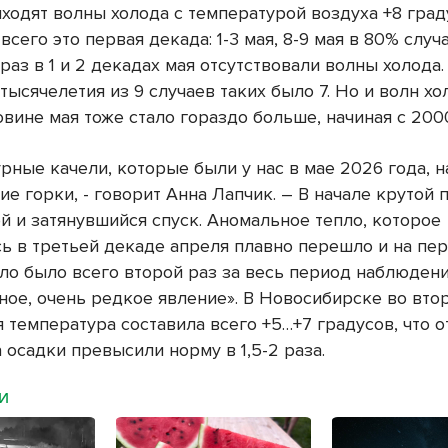
иходят волны холода с температурой воздуха +8 град
всего это первая декада: 1-3 мая, 8-9 мая в 80% случа
 раз в 1 и 2 декадах мая отсутствовали волны холода.
ысячелетия из 9 случаев таких было 7. Но и волн хо
вине мая тоже стало гораздо больше, начиная с 2000
рные качели, которые были у нас в мае 2026 года, 
е горки, - говорит Анна Лапчик. – В начале крутой 
й и затянувшийся спуск. Аномальное тепло, которое
ь в третьей декаде апреля плавно перешло и на пе
пло было всего второй раз за весь период наблюдени
ное, очень редкое явление». В Новосибирске во вто
 температура составила всего +5…+7 градусов, что 
а осадки превысили норму в 1,5-2 раза.
МИ