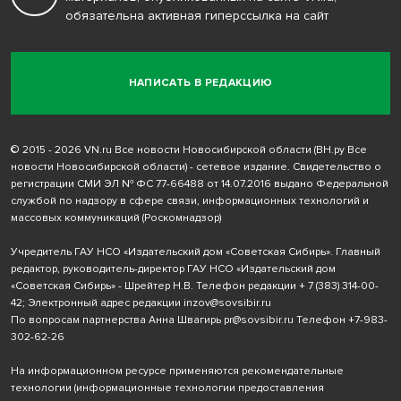
обязательна активная гиперссылка на сайт
НАПИСАТЬ В РЕДАКЦИЮ
© 2015 - 2026 VN.ru Все новости Новосибирской области (ВН.ру Все
новости Новосибирской области) - сетевое издание. Свидетельство о
регистрации СМИ ЭЛ № ФС 77-66488 от 14.07.2016 выдано Федеральной
службой по надзору в сфере связи, информационных технологий и
массовых коммуникаций (Роскомнадзор)
Учредитель ГАУ НСО «Издательский дом «Советская Сибирь». Главный
редактор, руководитель-директор ГАУ НСО «Издательский дом
«Советская Сибирь» - Шрейтер Н.В. Телефон редакции
+ 7 (383) 314-00-
42
; Электронный адрес редакции
inzov@sovsibir.ru
По вопросам партнерства Анна Швагирь
pr@sovsibir.ru
Телефон
+7-983-
302-62-26
На информационном ресурсе применяются рекомендательные
технологии
(информационные технологии предоставления