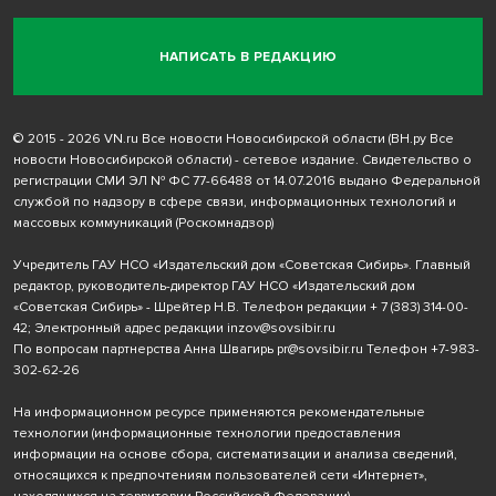
НАПИСАТЬ В РЕДАКЦИЮ
© 2015 - 2026 VN.ru Все новости Новосибирской области (ВН.ру Все
новости Новосибирской области) - сетевое издание. Свидетельство о
регистрации СМИ ЭЛ № ФС 77-66488 от 14.07.2016 выдано Федеральной
службой по надзору в сфере связи, информационных технологий и
массовых коммуникаций (Роскомнадзор)
Учредитель ГАУ НСО «Издательский дом «Советская Сибирь». Главный
редактор, руководитель-директор ГАУ НСО «Издательский дом
«Советская Сибирь» - Шрейтер Н.В. Телефон редакции
+ 7 (383) 314-00-
42
; Электронный адрес редакции
inzov@sovsibir.ru
По вопросам партнерства Анна Швагирь
pr@sovsibir.ru
Телефон
+7-983-
302-62-26
На информационном ресурсе применяются рекомендательные
технологии
(информационные технологии предоставления
информации на основе сбора, систематизации и анализа сведений,
относящихся к предпочтениям пользователей сети «Интернет»,