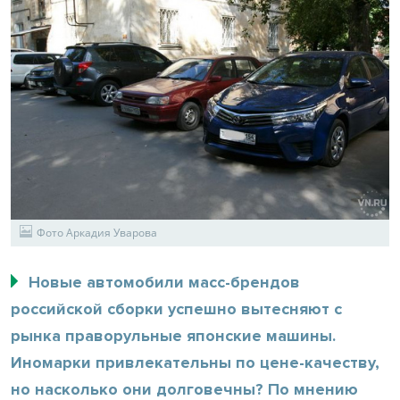
Фото Аркадия Уварова
Новые автомобили масс-брендов
российской сборки успешно вытесняют с
рынка праворульные японские машины.
Иномарки привлекательны по цене-качеству,
но насколько они долговечны? По мнению