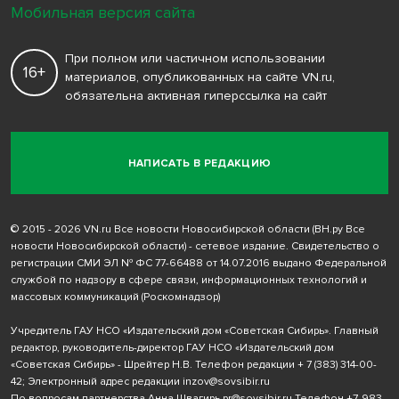
Мобильная версия сайта
При полном или частичном использовании
16+
материалов, опубликованных на сайте VN.ru,
обязательна активная гиперссылка на сайт
НАПИСАТЬ В РЕДАКЦИЮ
© 2015 - 2026 VN.ru Все новости Новосибирской области (ВН.ру Все
новости Новосибирской области) - сетевое издание. Свидетельство о
регистрации СМИ ЭЛ № ФС 77-66488 от 14.07.2016 выдано Федеральной
службой по надзору в сфере связи, информационных технологий и
массовых коммуникаций (Роскомнадзор)
Учредитель ГАУ НСО «Издательский дом «Советская Сибирь». Главный
редактор, руководитель-директор ГАУ НСО «Издательский дом
«Советская Сибирь» - Шрейтер Н.В. Телефон редакции
+ 7 (383) 314-00-
42
; Электронный адрес редакции
inzov@sovsibir.ru
По вопросам партнерства Анна Швагирь
pr@sovsibir.ru
Телефон
+7-983-