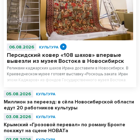
06.08.2026
КУЛЬТУРА
Персидский ковер «108 шахов» впервые
вывезли из музея Востока в Новосибирск
Реликвии каджарских шахов Ирана доставили в Новосибирск. В
Краеведческом музее готовят выставку «Роскошь заката: Иран
эпохи Каджаров» из фондов Государственного музея Востока.
Центральным экспонатом выставки станет персидский ковер,
сотканный для последнего шаха династии – 11-летнего Султан
05.08.2026
КУЛЬТУРА
Ахмад Шаха.
Миллион за переезд: в сёла Новосибирской области
едут 20 работников культуры
03.08.2026
КУЛЬТУРА
Крымский «Грозовой перевал» по роману Бронте
покажут на сцене НОВАТа
03.08.2026
КУЛЬТУРА