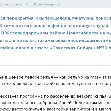
кто не торопится. Фото Юлии Назаренко
ся перекрытия, осыпающаяся штукатурка, покос
К теме ветхого жилого фонда нас вернул случай. 
. В Железнодорожном районе Новосибирска на м
 часть потолка, травмы оказались несовместимы
Опубликовано в газете «Советская Сибирь» №30 
ье в центре левобережья — как бельмо на глазу. И 
 подходящая для застройки, но подступиться не полу
действует программа по расселению ветхого жилья. 
Законодательного собрания Ильей Поляковым мы вы
сносу ветхого жилья и застройке территорий в мегап