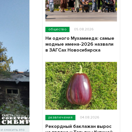
общество
05.08.2026
Ни одного Мухаммеда: самые
модные имена-2026 назвали
в ЗАГСах Новосибирска
развлечения
04.08.2026
Рекордный баклажан вырос
 и сносить это