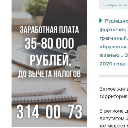
безобразие ни
Рушащие
форточки. 
трагичный
обрушилась
жизнью... 
2020 года.
Ветхое жил
территория,
В регионе 
депутатом 
же мешает 