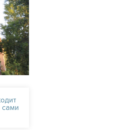
ходит
 сами