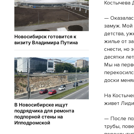
Костычева 
— Оказалас
замуж. Мой 
детства, уж
жилье от з
снести, но 
десятки лет
Мы на перв
перекосилс
доски меня
На Костычев
живет Лиди
— После по
трубы, пов