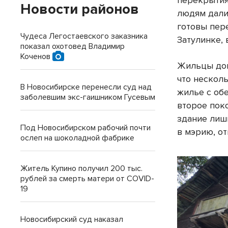
перекрытия
Новости районов
людям дали
готовы пер
Чудеса Легостаевского заказника
Затулинке,
показал охотовед Владимир
Коченов
Жильцы дом
что нескол
В Новосибирске перенесли суд над
жилье с обе
заболевшим экс-гаишником Гусевым
второе поко
здание лиш
Под Новосибирском рабочий почти
в мэрию, от
ослеп на шоколадной фабрике
Житель Купино получил 200 тыс.
рублей за смерть матери от COVID-
19
Новосибирский суд наказал