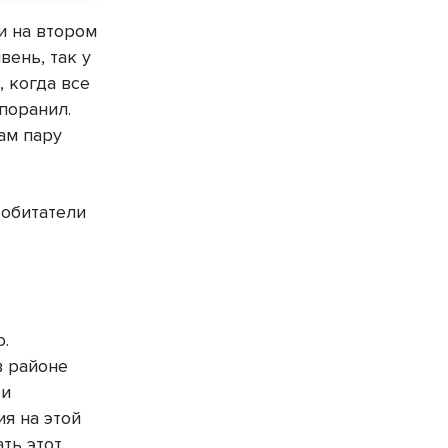
и на втором
вень, так у
, когда все
поранил.
ам пару
 обитатели
о.
в районе
 и
ия на этой
ть этот