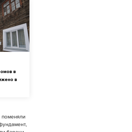
домов в
ижено в
е поменяли
фундамент,