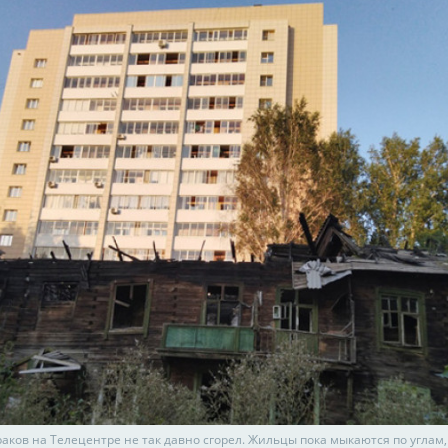
аков на Телецентре не так давно сгорел. Жильцы пока мыкаются по углам,