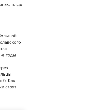
нах, тогда
 большой
иславского
тоят
-е годы
х
трех
Жильцы
т?» Как
ки стоят