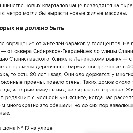
ьшинство новых кварталов чаще возводятся на окраи
м с метро могли бы вырасти новые жилые массивы.
торых не должно быть
ло обращение от жителей бараков у телецентра. На
 — от сквера Сибиряков-Гвардейцев до улицы Стан
дью Станиславского, ближе к Ленинскому рынку — с
е от времени деревянные бараки, построенные в 40
ка, то есть 80 лет назад. Они еле держатся: у многи
 оконные проемы, повело стены. Таких домов около 
Люди, которые живут в них, не скрывают: страшно. 
в редакцию с мольбой: «Выясните, когда нас расселя
им многократно это обещали, но до сих пор завалюш
ные.
 дома № 13 на улице