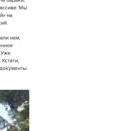
ли бараки,
ассиве. Мы
й» на
ий.
али нам,
енное
. Уже
 Кстати,
 документы