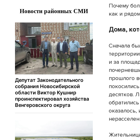
Почему бол
как и рядо
Дома, ко
Сначала бы
территории
и за площа
почерневши
прошлого ве
покосились
десятков. 
обратились 
оказалось, 
нерасселен
Жительница