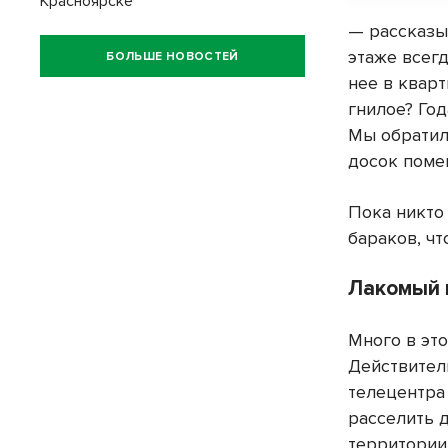
Красноярске
— рассказы
этаже всегд
БОЛЬШЕ НОВОСТЕЙ
нее в кварт
гнилое? Год
Мы обратил
досок поме
Пока никто
бараков, чт
Лакомый к
Много в это
Действитель
телецентра
расселить д
территории