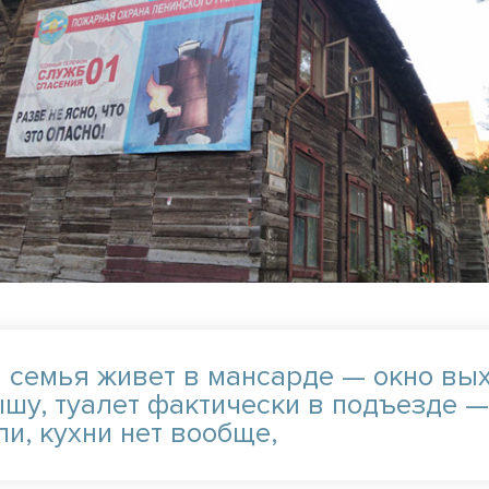
 семья живет в мансарде — окно вы
ышу, туалет фактически в подъезде —
и, кухни нет вообще,