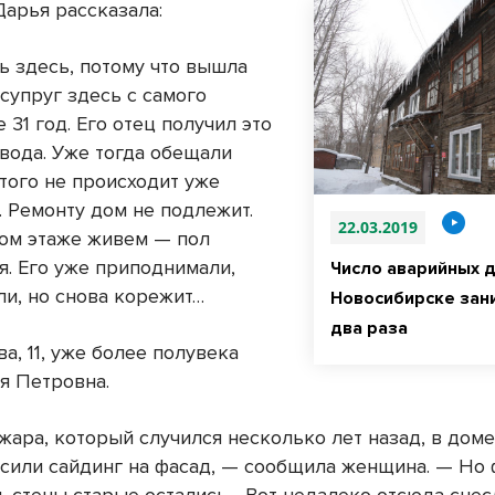
Дарья рассказала:
ь здесь, потому что вышла
супруг здесь с самого
е 31 год. Его отец получил это
авода. Уже тогда обещали
этого не происходит уже
. Ремонту дом не подлежит.
22.03.2019
ом этаже живем — пол
я. Его уже приподнимали,
Число аварийных 
ли, но снова корежит…
Новосибирске зан
два раза
а, 11, уже более полувека
я Петровна.
жара, который случился несколько лет назад, в дом
есили сайдинг на фасад, — сообщила женщина. — Но 