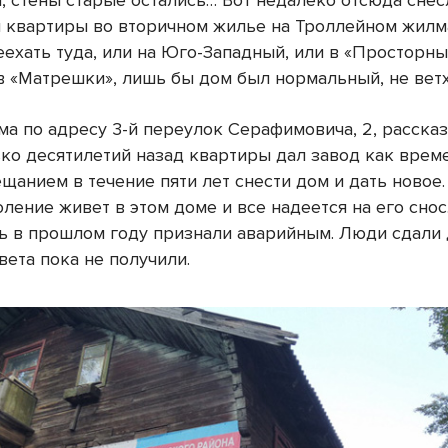
, стены старые остались… Вот недалеко отсюда снес
 квартиры во вторичном жилье на Троллейном жилм
еехать туда, или на Юго-Западный, или в «Просторны
 в «Матрешки», лишь бы дом был нормальный, не ветх
а по адресу 3-й переулок Серафимовича, 2, рассказ
ько десятилетий назад квартиры дал завод как врем
щанием в течение пяти лет снести дом и дать новое
ление живет в этом доме и все надеется на его снос.
ь в прошлом году признали аварийным. Люди сдали
вета пока не получили.