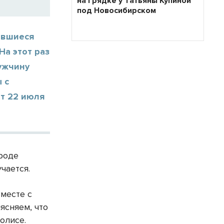
на грядке у Татьяны Купиной
под Новосибирском
ившиеся
На этот раз
ужчину
 с
от 22 июля
вроде
чается.
Вместе с
ясняем, что
олисе.