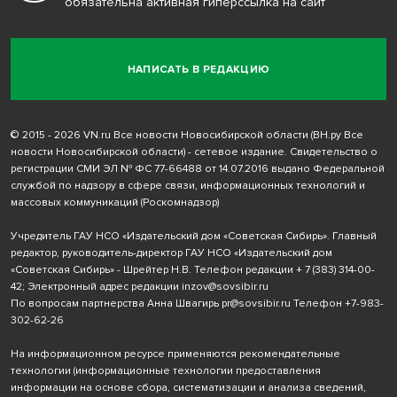
обязательна активная гиперссылка на сайт
НАПИСАТЬ В РЕДАКЦИЮ
© 2015 - 2026 VN.ru Все новости Новосибирской области (ВН.ру Все
новости Новосибирской области) - сетевое издание. Свидетельство о
регистрации СМИ ЭЛ № ФС 77-66488 от 14.07.2016 выдано Федеральной
службой по надзору в сфере связи, информационных технологий и
массовых коммуникаций (Роскомнадзор)
Учредитель ГАУ НСО «Издательский дом «Советская Сибирь». Главный
редактор, руководитель-директор ГАУ НСО «Издательский дом
«Советская Сибирь» - Шрейтер Н.В. Телефон редакции
+ 7 (383) 314-00-
42
; Электронный адрес редакции
inzov@sovsibir.ru
По вопросам партнерства Анна Швагирь
pr@sovsibir.ru
Телефон
+7-983-
302-62-26
На информационном ресурсе применяются рекомендательные
технологии
(информационные технологии предоставления
информации на основе сбора, систематизации и анализа сведений,