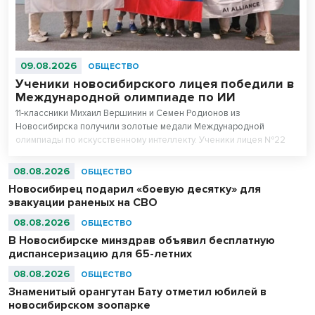
09.08.2026
ОБЩЕСТВО
Ученики новосибирского лицея победили в
Международной олимпиаде по ИИ
11-классники Михаил Вершинин и Семен Родионов из
Новосибирска получили золотые медали Международной
олимпиады по искусственному интеллекту. Ученики лицея №22
«Надежда Сибири» в составе российской сборной стали
абсолютными чемпионами соревнований.
08.08.2026
ОБЩЕСТВО
Новосибирец подарил «боевую десятку» для
эвакуации раненых на СВО
08.08.2026
ОБЩЕСТВО
В Новосибирске минздрав объявил бесплатную
диспансеризацию для 65-летних
08.08.2026
ОБЩЕСТВО
Знаменитый орангутан Бату отметил юбилей в
новосибирском зоопарке