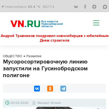
Новосибирск
25.4 °C
$82.17↑
Все новости
Новосибирской
области
Андрей Травников поздравил новосибирцев с юбилейным
Днем строителя
ОБЩЕСТВО
→
Развитие
Мусоросортировочную линию
запустили на Гусинобродском
полигоне
03.03.2020
Михаил Фокин