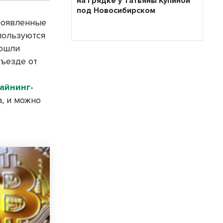
на грядке у Татьяны Купиной
под Новосибирском
овоявленные
пользуются
пошли
ъезде от
айнинг-
а, и можно