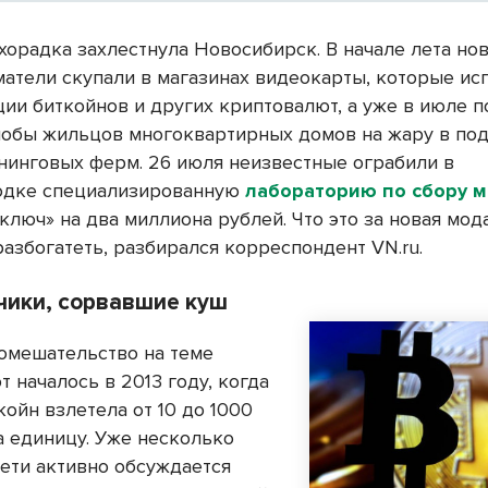
хорадка захлестнула Новосибирск. В начале лета н
атели скупали в магазинах видеокарты, которые ис
ции биткойнов и других криптовалют, а уже в июле 
обы жильцов многоквартирных домов на жару в под
нинговых ферм. 26 июля неизвестные ограбили в
одке специализированную
лабораторию по сбору м
ключ» на два миллиона рублей. Что это за новая мод
разбогатеть, разбирался корреспондент VN.ru.
чики, сорвавшие куш
омешательство на теме
 началось в 2013 году, когда
койн взлетела от 10 до 1000
а единицу. Уже несколько
сети активно обсуждается