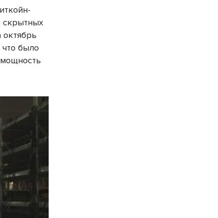
иткойн-
е скрытных
а октябрь
 что было
 мощность