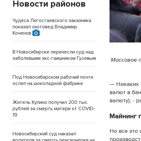
Новости районов
Чудеса Легостаевского заказника
показал охотовед Владимир
Коченов
В Новосибирске перенесли суд над
заболевшим экс-гаишником Гусевым
Массовое п
Под Новосибирском рабочий почти
ослеп на шоколадной фабрике
— Никаких 
валют в бан
валюту), - 
Житель Купино получил 200 тыс.
рублей за смерть матери от COVID-
19
Майнинг 
Но все это 
Новосибирский суд наказал
производст
водителя за смерть пенсионерки на