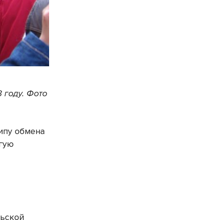
 году. Фото
ципу обмена
угую
льской