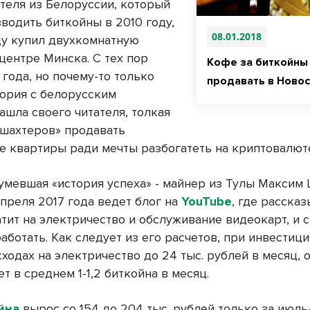
ителя из Белоруссии, который
водить биткойны в 2010 году,
08.01.2018
оду купил двухкомнатную
центре Минска. С тех пор
Кофе за биткойны
года, но почему-то только
продавать в Ново
тория с белорусским
ашла своего читателя, толкая
«шахтеров» продавать
е квартиры ради мечты разбогатеть на криптовалют
умевшая «история успеха» - майнер из Тулы Максим 
апреля 2017 года ведет блог на
YouTube
, где рассказ
атит на электричество и обслуживание видеокарт, и 
аботать. Как следует из его расчетов, при инвестици
сходах на электричество до 24 тыс. рублей в месяц, 
т в среднем 1-1,2 биткойна в месяц.
йна
вырос со 154 до 204 тыс. рублей только за июль