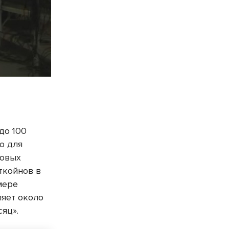
до 100
ю для
новых
ткойнов в
мере
ляет около
сяц».