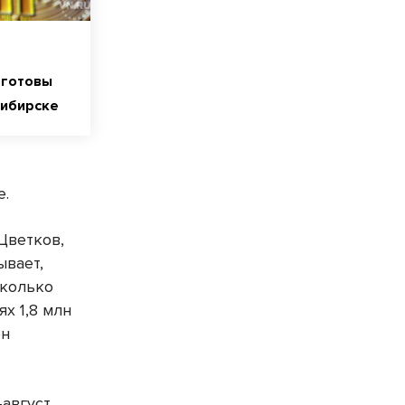
 готовы
сибирске
е.
Цветков,
ывает,
сколько
ях 1,8 млн
он
-август