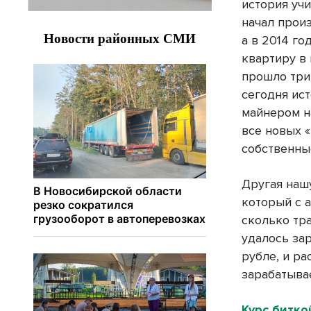
история уч
начал произ
а в 2014 г
квартиру в 
прошло три 
сегодня ис
майнером н
все новых 
собственны
Другая наш
который с 
сколько тр
удалось зар
рубле, и ра
зарабатывае
Курс битко