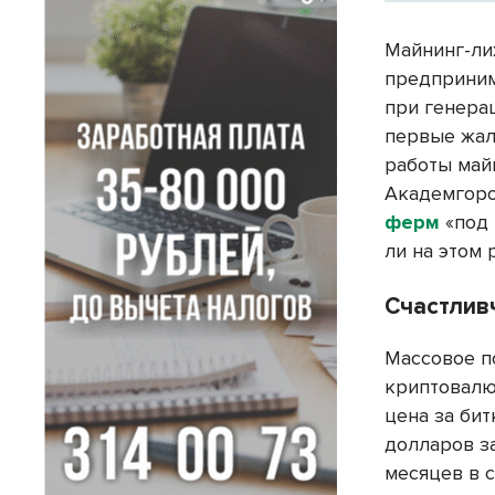
Майнинг-ли
предприним
при генера
первые жал
работы май
Академгор
ферм
«под 
ли на этом 
Счастлив
Массовое п
криптовалют
цена за бит
долларов з
месяцев в 