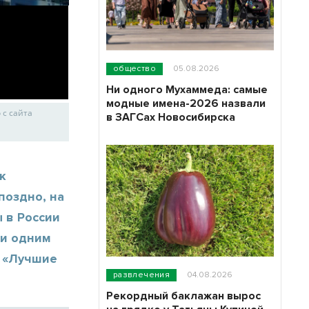
общество
05.08.2026
Ни одного Мухаммеда: самые
модные имена-2026 назвали
 с сайта
в ЗАГСах Новосибирска
к
поздно, на
 в России
ни одним
е «Лучшие
развлечения
04.08.2026
Рекордный баклажан вырос