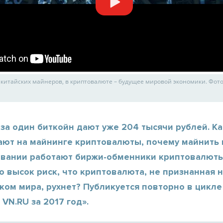
китайских майнеров, в криптовалюте – будущее мировой экономики. Фото
за один биткойн дают уже 204 тысячи рублей. Ка
ают на майнинге криптовалюты, почему майнить 
овании работают биржи-обменники криптовалюты
о высок риск, что криптовалюта, не признанная 
ком мира, рухнет? Публикуется повторно в цикл
VN.RU за 2017 год».