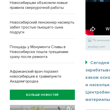
Новосибирцам объяснили новые
правила сверхурочной работы
Новосибирский пенсионер насмерть
забил тростью пьющего сына
подруги
По мнению 
Площадь у Монумента Славы в
pixabay.com
Новосибирске пошла трещинами
сразу после ремонта
Сегодня 
зарабатыв
Африканский врач поразил
новосибирцев в травмпункте
каком осн
Академгородка
и наскольк
Центробан
БОЛЬШЕ НОВОСТЕЙ
материалы 