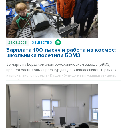
25.03.2026
ОБЩЕСТВО
Зарплата 100 тысяч и работа на космос:
школьники посетили БЭМЗ
25 марта на Бердском электромеханическом заводе (БЭМЗ)
прошел масштабный проф-тур для девятиклассников. В рамках
национального проекта «Кадры» будущие выпускники увидели,
как работает крупнейшее машиностроительное предприятие
региона, обеспечивающее в том числе российскую космонавтику
высокоточными приборами уже 67 лет.