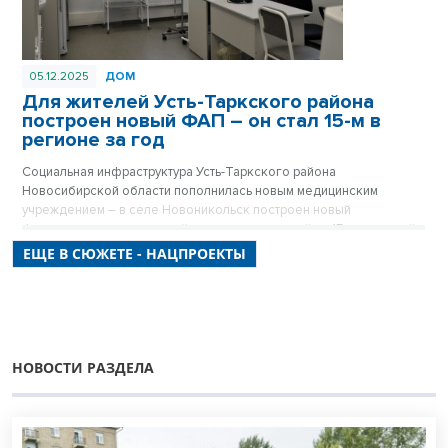
05.12.2025
ДОМ
Для жителей Усть-Таркского района
построен новый ФАП – он стал 15-м в
регионе за год
Социальная инфраструктура Усть-Таркского района
Новосибирской области пополнилась новым медицинским
учреждением – в селе Новоникольск построен новый
фельдшерско-акушерский пункт, рассчитанный на 15 посещений
в смену.
ЕЩЕ В СЮЖЕТЕ - НАЦПРОЕКТЫ
НОВОСТИ РАЗДЕЛА