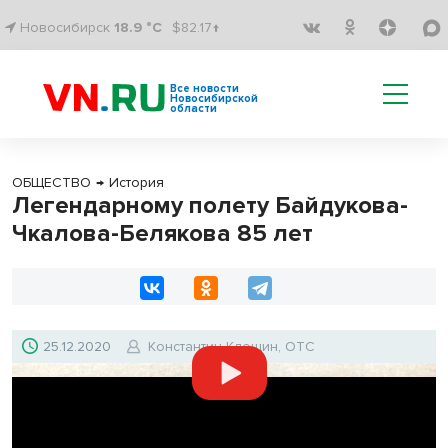
Новосибирск
18.9 °C
$82.17↑
Все новости
Новосибирской
области
ОБЩЕСТВО
→
История
Легендарному полету Байдукова-
Чкалова-Белякова 85 лет
25.12.2020
Константин Клещин, ОТС