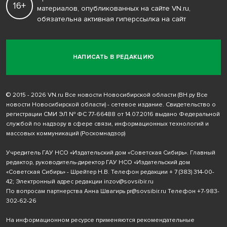
16+
материалов, опубликованных на сайте VN.ru,
обязательна активная гиперссылка на сайт
НАПИСАТЬ В РЕДАКЦИЮ
© 2015 - 2026 VN.ru Все новости Новосибирской области (ВН.ру Все
новости Новосибирской области) - сетевое издание. Свидетельство о
регистрации СМИ ЭЛ № ФС 77-66488 от 14.07.2016 выдано Федеральной
службой по надзору в сфере связи, информационных технологий и
массовых коммуникаций (Роскомнадзор)
Учредитель ГАУ НСО «Издательский дом «Советская Сибирь». Главный
редактор, руководитель-директор ГАУ НСО «Издательский дом
«Советская Сибирь» - Шрейтер Н.В. Телефон редакции
+ 7 (383) 314-00-
42
; Электронный адрес редакции
inzov@sovsibir.ru
По вопросам партнерства Анна Швагирь
pr@sovsibir.ru
Телефон
+7-983-
302-62-26
На информационном ресурсе применяются рекомендательные