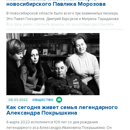
новосибирского Павлика Морозова
В Новосибирской области было всего три знаменитых пионера.
Это Павел Гнездилов, Дмитрий Барсуков и Матрена Тараданова.
Все трое рьяно строчили доносы, из-за которых расстреляли
десятки человек. В итоге Гнездилова убили родственники, Мите
Барсукову из Искитимского района проломили голову, а пионерку
Матрену из деревни Старопесочное вообще лишили головы.
06.03.2022
ОБЩЕСТВО
Как сегодня живет семья легендарного
Александра Покрышкина
6 марта 2022 исполняется 109 лет со дня рождения
легендарного аса Александра Ивановича Покрышкина. Он