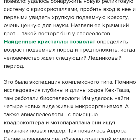
повезло: удалось обнаружить новую реликтовую
систему с криокристаллами, пробить вход в нее и
первыми увидеть хрупкую подземную красоту,
очень ценную для науки. Назвали ее Кричащий
грот -
такой восторг был у спелеологов.
Найденные кристаллы позволят
определить
возраст подземных пород и предположить, когда
человечество ждет следующий Ледниковый
период.
Это была экспедиция комплексного типа. Помимо
исследования глубины и длины ходов Кек-Таша,
там работали биоспелеологи. Им удалось найти
четыре новых вида живых микроорганизмов. А
также авиаспелеологи - с помощью
квадрокоптера и мотопараплана они ищут
признаки новых пещер. Так появилась Аврора.
Своим названием она обязана советской монете с