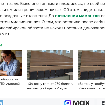
ет назад. Было оно теплым и находилось, по всей ве
альном или тропическом поясах. Об этом свидетельс
е осадочные отложения. До
появления мамонтов
ос
отен миллионов лет. О том, что оставило после себя
овосибирской области не находят останки динозавро
VN.ru.
МИ
сибирска не
750 учителей
«За тех, у кого от 270 баллов,
«За тех, у когоВ
настоящая борьба»: вузы
обзванивают нов
настойчиво обзванивают
высокобалльнико
новосибирских
зачислением
высокобалльников перед