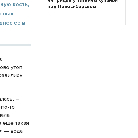
на грядке у Татьяны Купиной
ную кость,
под Новосибирском
енных
днес ее в
з
лово утоп
правились
лась, –
что-то
чала
а еще такая
ал — вода