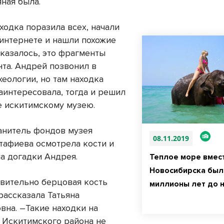
яная была.
ходка поразила всех, начали
 интернете и нашли похожие
оказалось, это фрагменты
нта. Андрей позвонил в
хеологии, но там находка
аинтересовала, тогда и решил
е искитимскому музею.
анитель фондов музея
08.11.2019
стафиева осмотрела кости и
а догадки Андрея.
Теплое море вмес
Новосибирска был
твительно берцовая кость
миллионы лет до 
рассказала Татьяна
вна. –Такие находки на
 Искитимского района не