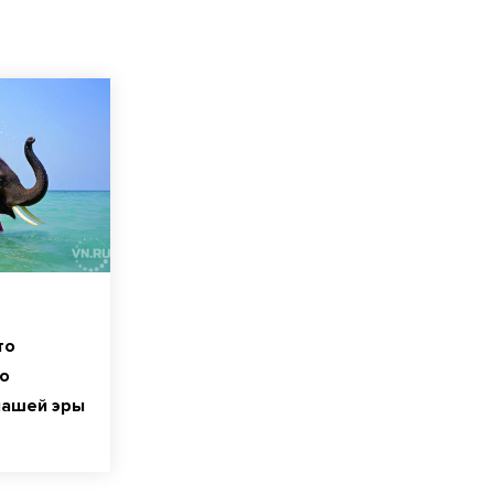
то
о
нашей эры