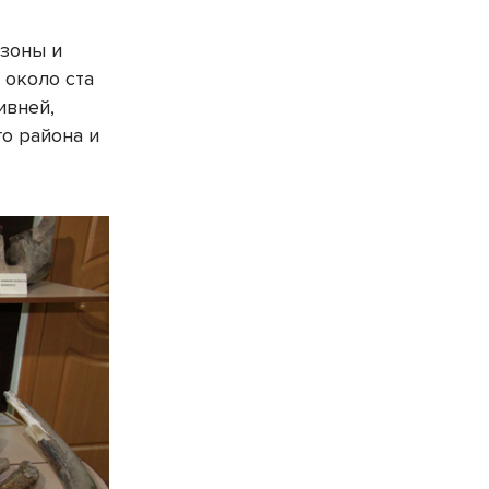
изоны и
 около ста
ивней,
о района и