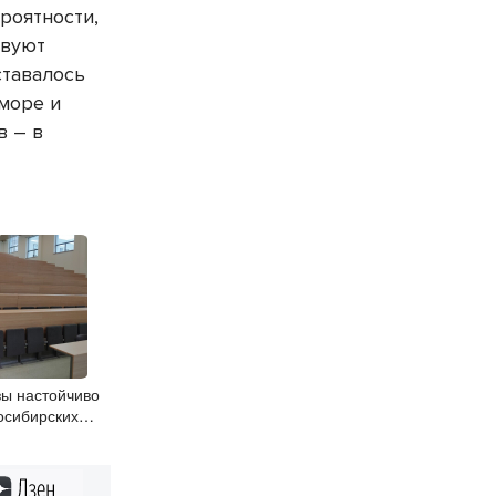
роятности,
твуют
тавалось
 море и
в – в
узы настойчиво
осибирских
в перед
Дзен