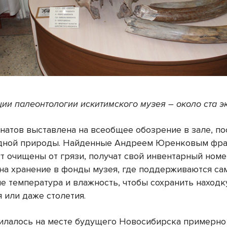
ции палеонтологии искитимского музея – около ста э
онатов выставлена на всеобщее обозрение в зале, п
одной природы. Найденные Андреем Юренковым фр
ут очищены от грязи, получат свой инвентарный номе
 на хранение в фонды музея, где поддерживаются с
е температура и влажность, чтобы сохранить находк
 или даже столетия.
илалось на месте будущего Новосибирска примерно