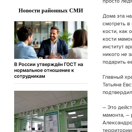
просто лед
Дома эта на
смотреть в
кости, как 
кости мамо
институт ар
никого не з
подарить е
Главный хр
Татьяна Ев
подтвердил
– Это дейс
мамонта, – 
Александро
территории