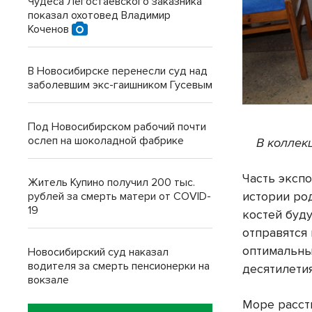
Чудеса Легостаевского заказника
показал охотовед Владимир
Коченов
В Новосибирске перенесли суд над
заболевшим экс-гаишником Гусевым
Под Новосибирском рабочий почти
ослеп на шоколадной фабрике
В коллек
Часть эксп
Житель Купино получил 200 тыс.
истории р
рублей за смерть матери от COVID-
19
костей буд
отправятся
оптимальны
Новосибирский суд наказал
водителя за смерть пенсионерки на
десятилетия
вокзале
Море расст