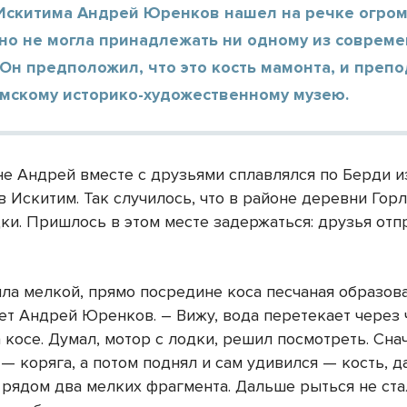
Искитима Андрей Юренков нашел на речке огром
вно не могла принадлежать ни одному из соврем
Он предположил, что это кость мамонта, и препо
имскому историко-художественному музею.
не Андрей вместе с друзьями сплавлялся по Берди и
 Искитим. Так случилось, что в районе деревни Гор
дки. Пришлось в этом месте задержаться: друзья от
ыла мелкой, прямо посредине коса песчаная образова
ет Андрей Юренков. – Вижу, вода перетекает через 
косе. Думал, мотор с лодки, решил посмотреть. Сна
— коряга, а потом поднял и сам удивился — кость, д
а рядом два мелких фрагмента. Дальше рыться не ст