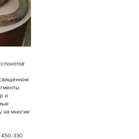
кспонатов
освященном
агменты
р и
амые
у на многие
 450-330