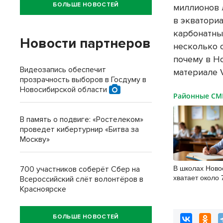
БОЛЬШЕ НОВОСТЕЙ
миллионов л
в экватори
карбонатны
Новости партнеров
несколько с
почему в Н
Видеозапись обеспечит
материале 
прозрачность выборов в Госдуму в
Новосибирской области
Районные С
В память о подвиге: «Ростелеком»
проведет кибертурнир «Битва за
Москву»
В школах Ново
700 участников соберёт Сбер на
хватает около 
Всероссийский слёт волонтёров в
Красноярске
БОЛЬШЕ НОВОСТЕЙ