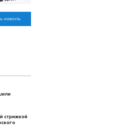
ь новость
шили
й стрижкой
рского