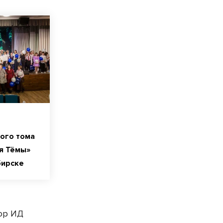
ого тома
я Тёмы»
бирске
тор ИД