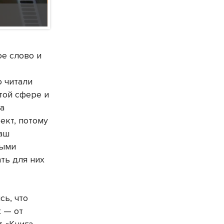
Фото VN.ru
ое слово и
о читали
той сфере и
ма
ект, потому
наш
ными
ть для них
сь, что
 — от