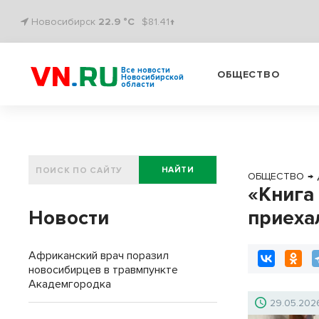
Новосибирск
22.9 °C
$81.41↑
Все новости
ОБЩЕСТВО
Новосибирской
области
НАЙТИ
ОБЩЕСТВО
→
«Книга
Новости
приеха
Африканский врач поразил
новосибирцев в травмпункте
Академгородка
29.05.202