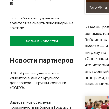
19
Фото VN.ru
Новосибирский суд наказал
водителя за смерть пенсионерки на
«Очень рад
вокзале
занимаются
библиотекар
БОЛЬШЕ НОВОСТЕЙ
вместе — и 
ни разу не
«Советская
Новости партнеров
что история
внутренний
В ЖК «Гренландия» впервые
авторами, 
клиентские дни от крупного
девелопера — группы компаний
целые миры
«СОЮЗ»
Видеозапись обеспечит
прозрачность выборов в Госдуму в