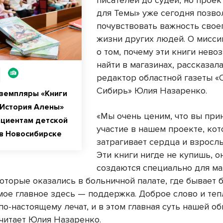
писателей до судей, но проек
для Темы» уже сегодня позво
почувствовать важность свое
жизни других людей. О мисси
о том, почему эти книги нево
найти в магазинах, рассказал
редактор областной газеты «
Сибирь» Юлия Назаренко.
земпляры «Книги
 История Алены»
«Мы очень ценим, что вы при
ациентам детской
участие в нашем проекте, ко
в Новосибирске
затрагивает сердца и взрослы
Эти книги нигде не купишь, о
создаются специально для м
оторые оказались в больничной палате, где бывает 
амое главное здесь — поддержка. Доброе слово и те
по-настоящему лечат, и в этом главная суть нашей о
считает Юлия Назаренко.