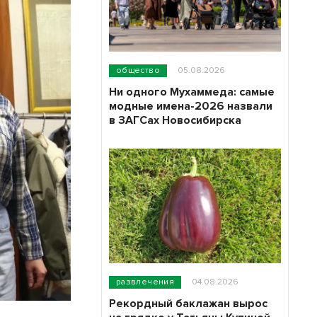
общество
05.08.2026
Ни одного Мухаммеда: самые
модные имена-2026 назвали
в ЗАГСах Новосибирска
развлечения
04.08.2026
Рекордный баклажан вырос