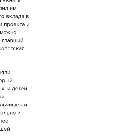
т «Книга
лил им
го вклада в
и проекта и
зможно
а главный
Советская
няли
торый
х, и детей.
ни
альчишек и
больно и
плое
бщей