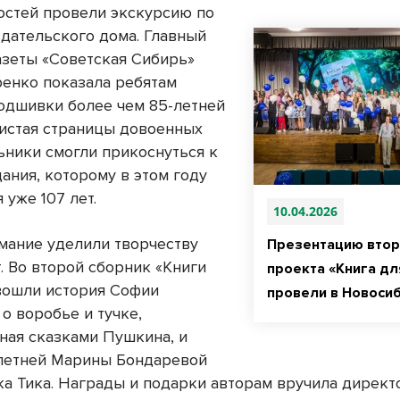
остей провели экскурсию по
здательского дома. Главный
азеты «Советская Сибирь»
енко показала ребятам
одшивки более чем 85-летней
Листая страницы довоенных
льники смогли прикоснуться к
ания, которому в этом году
 уже 107 лет.
10.04.2026
мание уделили творчеству
Презентацию втор
. Во второй сборник «Книги
проекта «Книга дл
вошли история Софии
провели в Новоси
о воробье и тучке,
ная сказками Пушкина, и
-летней Марины Бондаревой
а Тика. Награды и подарки авторам вручила дирек