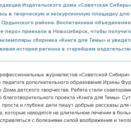
редакция Издательского дома «Советская Сибирь
ась в творческую и экскурсионную площадку для
з Ордынского района. Воспитанники объединения
е перо» приехали в Новосибирск, чтобы получит
экземпляры сборника «Книга для Темы» и увидеть
живая история региона в старейшем издательств
 профессиональных журналистов «Советской Сибири»
 педагога дополнительного образования Ирины Фур
 Дома детского творчества. Ребята стали соавторам
о благотворительного проекта «Книга для Темы». Сут
 проста и глубока: дети пишут добрые рассказы для 
в, которые находятся на длительном лечении в больн
 справляться с болезнями силой воображения и тепла