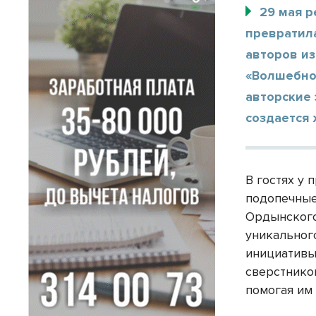
29 мая 
превратил
авторов и
«Волшебно
авторские 
создается 
В гостях у
подопечные
Ордынского
уникальног
инициативы
сверстнико
помогая им