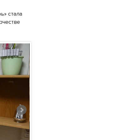
ь» стала
рчестве