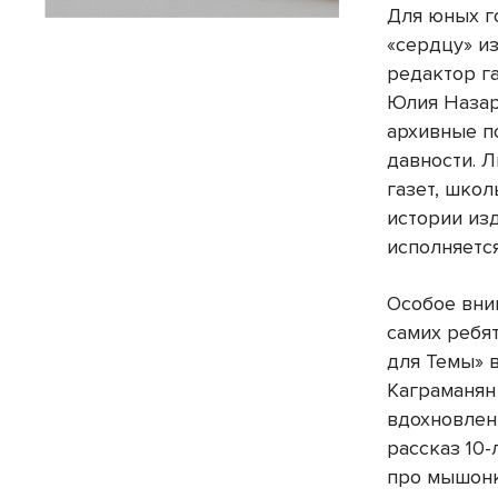
Для юных г
«сердцу» и
редактор г
Юлия Назар
архивные п
давности. 
газет, шко
истории изд
исполняется
Особое вни
самих ребят
для Темы» 
Каграманян 
вдохновлен
рассказ 10
про мышонк