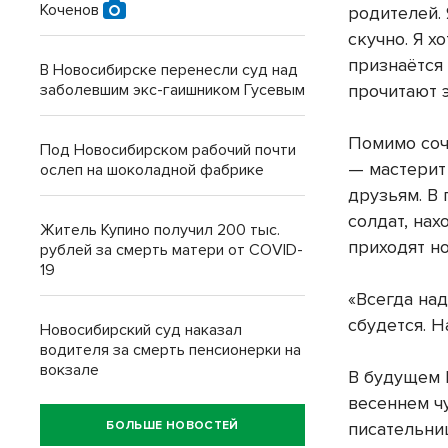
Коченов
родителей. 
скучно. Я х
признаётся
В Новосибирске перенесли суд над
заболевшим экс-гаишником Гусевым
прочитают э
Помимо соч
Под Новосибирском рабочий почти
— мастерит
ослеп на шоколадной фабрике
друзьям. В
солдат, на
Житель Купино получил 200 тыс.
приходят но
рублей за смерть матери от COVID-
19
«Всегда над
сбудется. Н
Новосибирский суд наказал
водителя за смерть пенсионерки на
вокзале
В будущем 
весеннем ч
БОЛЬШЕ НОВОСТЕЙ
писательни