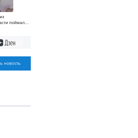
из
асти поймал в
ого осётра
Дзен
ь новость