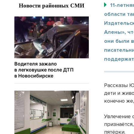
11-летн
области т
Издательск
Алены», чт
они были 
писательни
поддержат
Рассказы Ю
дети и живо
конечно же
Увлечение 
признаётся,
пятёрки.