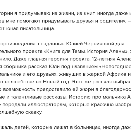
ории я придумываю из жизни, из книг, иногда даже и
ев мне помогают придумывать друзья и родители», 
ет юная писательница.
 произведения, созданные Юлией Черниковой для
тельного проекта «Книга для Темы. История Алены»,
ило. Даже главная героиня проекта, 12-летняя Алена
я сборника рассказ Юли под названием «Новогоднее
мальчике и его друзьях, живущих в жаркой Африке и
о волшебстве на Новый год. Этот же рассказ выбрал
ю возможность предоставило ей жюри в благодарнос
ые и талантливые рассказы. Историю про мальчика А
 передали иллюстраторам, которые красочно изобра
олшебную сказку.
 жаль детей, которые лежат в больницах, иногда даж