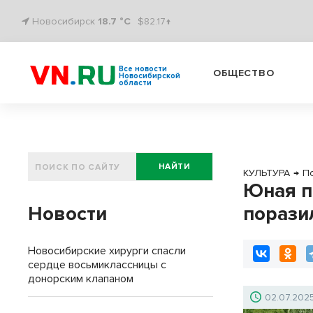
Новосибирск
18.7 °C
$82.17↑
Все новости
ОБЩЕСТВО
Новосибирской
области
НАЙТИ
КУЛЬТУРА
→
П
Юная п
Новости
порази
Новосибирские хирурги спасли
сердце восьмиклассницы с
донорским клапаном
02.07.202