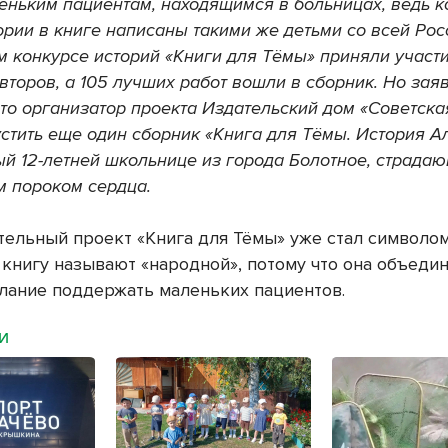
еньким пациентам, находящимся в больницах, ведь к
рии в книге написаны такими же детьми со всей Рос
 конкурсе историй «Книги для Тёмы» приняли участ
второв, а 105 лучших работ вошли в сборник. Но зая
что организатор проекта Издательский дом «Советск
стить еще один сборник «Книга для Тёмы. История А
й 12-летней школьнице из города Болотное, страда
 пороком сердца.
тельный проект «Книга для Тёмы» уже стал символо
 книгу называют «народной», потому что она объеди
лание поддержать маленьких пациентов.
МИ