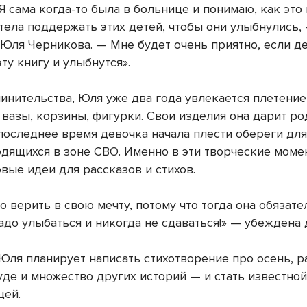
Я сама когда-то была в больнице и понимаю, как это 
отела поддержать этих детей, чтобы они улыбнулись,
 Юля Черникова. — Мне будет очень приятно, если д
ту книгу и улыбнутся».
инительства, Юля уже два года увлекается плетение
 вазы, корзины, фигурки. Свои изделия она дарит р
 последнее время девочка начала плести обереги дл
ходящихся в зоне СВО. Именно в эти творческие мом
вые идеи для рассказов и стихов.
о верить в свою мечту, потому что тогда она обязат
адо улыбаться и никогда не сдаваться!» — убеждена 
Юля планирует написать стихотворение про осень, р
уде и множество других историй — и стать известно
цей.