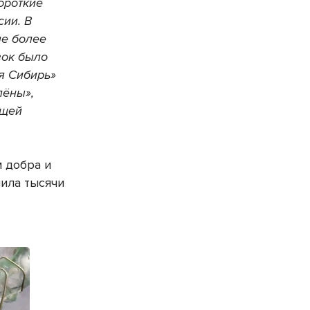
ороткие
сии. В
ие более
вок было
ая Сибирь»
лёны»,
ющей
м добра и
нила тысячи