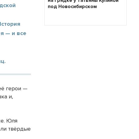
на грядке у Татьяны Купиной
одской
под Новосибирском
История
я — и все
ц.
её герои —
ка и,
се. Юля
были твёрдые