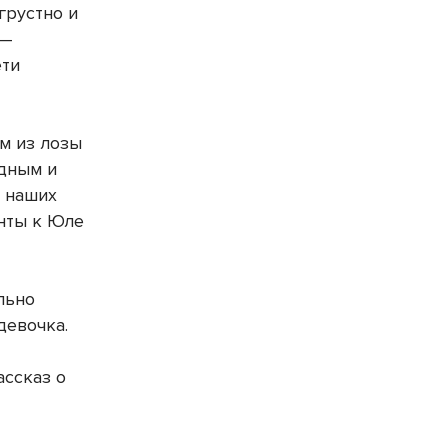
грустно и
 —
ети
м из лозы
одным и
я наших
енты к Юле
ельно
девочка.
ассказ о
й