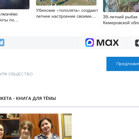
Убинские «тополята» создают
олмачёво
летнее настроение своими
39-летний рыбак 
боты по
руками
Кемеровской обл
ю рулежных
Оби краснокнижн
Предложит
УРА
ОБЩЕСТВО
ь
ЖЕТА - КНИГА ДЛЯ ТЁМЫ