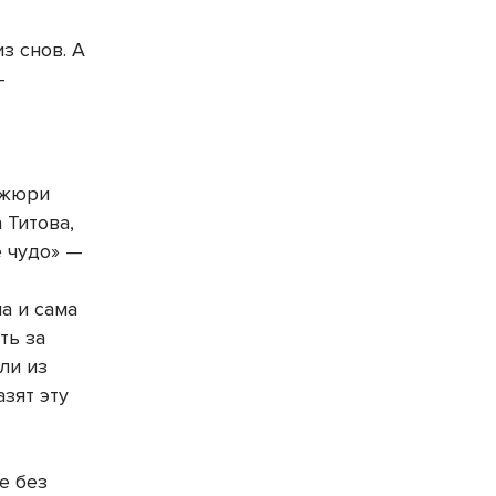
з снов. А
—
 жюри
 Титова,
 чудо» —
а и сама
ть за
ли из
зят эту
е без