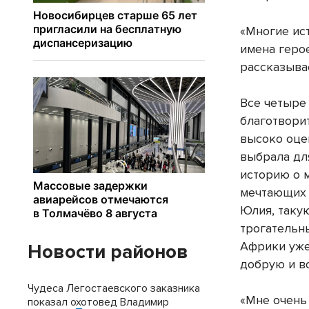
«Многие ист
имена геро
рассказыва
Все четыре
благотвори
высоко оцен
выбрала дл
историю о 
мечтающих 
Юлия, таку
трогательн
Африки уже
Новости районов
добрую и в
Чудеса Легостаевского заказника
«Мне очень
показал охотовед Владимир