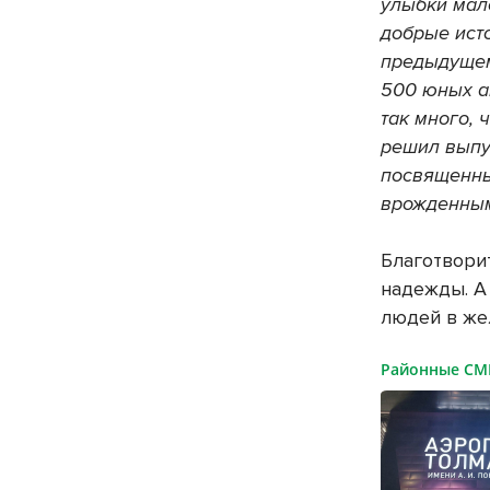
улыбки мал
добрые исто
предыдущем
500 юных а
так много, 
решил выпу
посвященны
врожденным
Благотвори
надежды. А
людей в же
Районные С