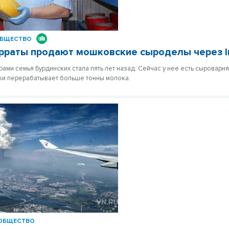
БЩЕСТВО
рраты продают мошковские сыроделы через I
рами семья Бурдинских стала пять лет назад. Сейчас у нее есть сыроварн
тки перерабатывает больше тонны молока.
ОБЩЕСТВО