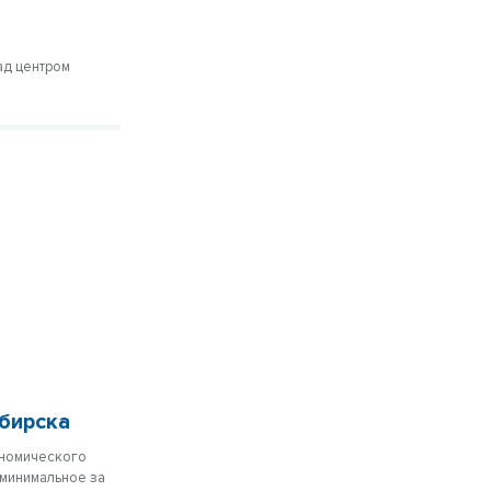
ад центром
бирска
ономического
 минимальное за