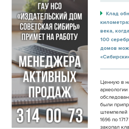
Клад обн
километрах
века, когд
100 сереб
домов мож
«Сибирски
Ценную в н
археологии
обследован
были припр
штемпелей 
1696 по 171
закопал кла