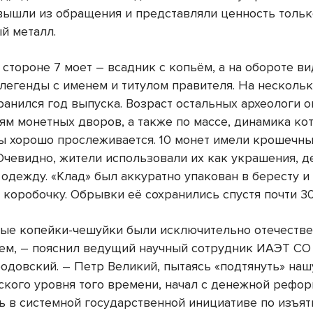
 вышли из обращения и представляли ценность тольк
й металл.
стороне 7 моет – всадник с копьём, а на обороте в
легенды с именем и титулом правителя. На нескольк
ранился год выпуска. Возраст остальных археологи 
ям монетных дворов, а также по массе, динамика ко
ы хорошо прослеживается. 10 монет имели крошечн
 Очевидно, жители использовали их как украшения, д
 одежду. «Клад» был аккуратно упакован в бересту и
коробочку. Обрывки её сохранились спустя почти 30
ые копейки-чешуйки были исключительно отечеств
ем, – пояснил ведущий научный сотрудник ИАЭТ С
одовский. – Петр Великий, пытаясь «подтянуть» на
ского уровня того времени, начал с денежной рефор
ь в системной государственной инициативе по изъят