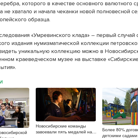
серебра, которого в качестве основного валютного с
да не хватало и начала чеканки новой полновесной с
опейского образца.
следования «Умревинского клада» – первый случай 
кого издания нумизматической коллекции петровск
Увидеть уникальную коллекцию можно в Новосибирс
енном краеведческом музее на выставке «Сибирские
ытия».
МИ
Новосибирские команды
Более 80% догов
завоевали пять медалей на
овосибирской
детскими садами
турнире по киберспорту