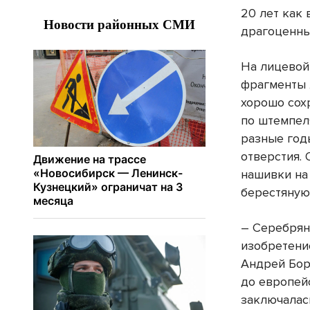
20 лет как
драгоценны
На лицевой 
фрагменты 
хорошо сох
по штемпел
разные год
отверстия.
нашивки на
берестяную 
– Серебрян
изобретени
Андрей Бор
до европей
заключалас