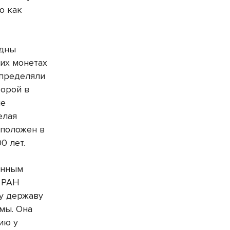
о как
идны
их монетах
определяли
торой в
ые
елая
 положен в
0 лет.
енным
О РАН
шу державу
мы. Она
ию у