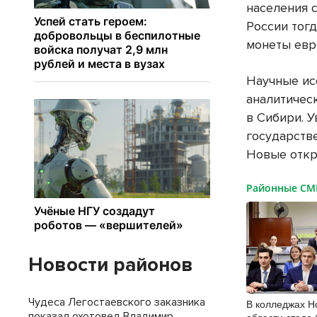
населения 
России тог
монеты евр
Научные ис
аналитичес
в Сибири. 
государств
Новые откр
Районные С
Новости районов
Чудеса Легостаевского заказника
В колледжах Н
показал охотовед Владимир