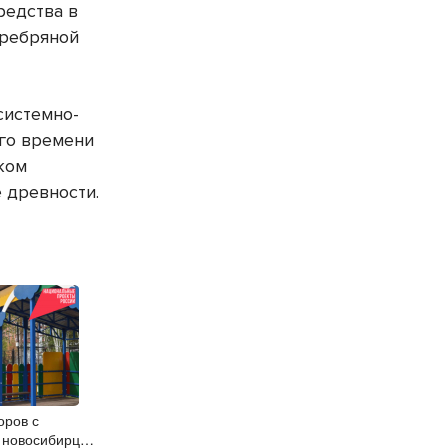
редства в
еребряной
системно-
ого времени
ком
 древности.
оров с
 новосибирцы