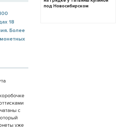
на грядке у Татьяны Купиной
под Новосибирском
100
дах 18
ния. Более
 монетных
ута
 коробочке
оттисками
чатаны с
который
монеты уже