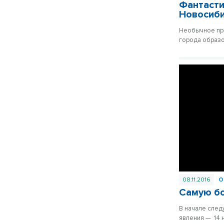
Фантасти
Новосиб
Необычное при
города образ
08.11.2016
О
Самую бо
В начале след
явления — 14 