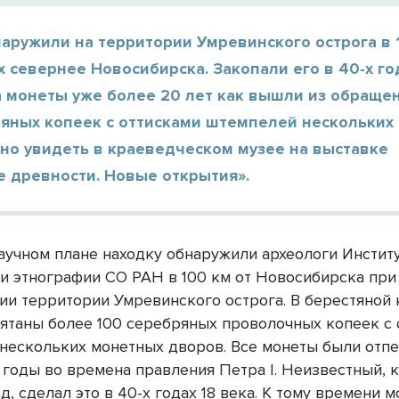
аружили на территории Умревинского острога в 
 севернее Новосибирска. Закопали его в 40-х го
а монеты уже более 20 лет как вышли из обраще
ряных копеек с оттисками штемпелей нескольких
но увидеть в краеведческом музее на выставке
е древности. Новые открытия».
аучном плане находку обнаружили археологи Инстит
 и этнографии СО РАН в 100 км от Новосибирска при
ии территории Умревинского острога. В берестяной
ятаны более 100 серебряных проволочных копеек с 
нескольких монетных дворов. Все монеты были отпе
7 годы во времена правления Петра I. Неизвестный, 
д, сделал это в 40-х годах 18 века. К тому времени 