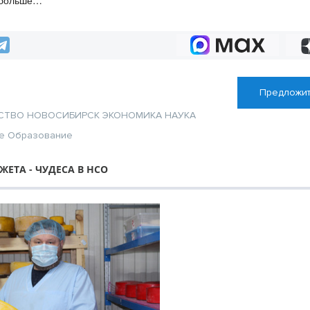
 больше
заключили онлай
ст
цифровой подпи
Предложит
СТВО
НОВОСИБИРСК
ЭКОНОМИКА
НАУКА
е
Образование
ЕТА - ЧУДЕСА В НСО