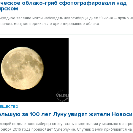
ческое облако-гриб сфотографировали над
ирском
родное явление могли наблюдать новосибирцы днем 19 июня — прямо н
овалось мощное вертикально ориентированное облако.
БЩЕСТВО
льшую за 100 лет Луну увидят жители Новоси
ующей неделе новосибирцы смогут стать свидетелями уникального астр
ноября 2016 года произойдет Суперлуние. Спутник Земли приблизится на