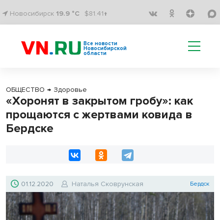
Новосибирск
19.9 °C
$81.41↑
Все новости
Новосибирской
области
ОБЩЕСТВО
→
Здоровье
«Хоронят в закрытом гробу»: как
прощаются с жертвами ковида в
Бердске
01.12.2020
Наталья Сковрунская
Бердск