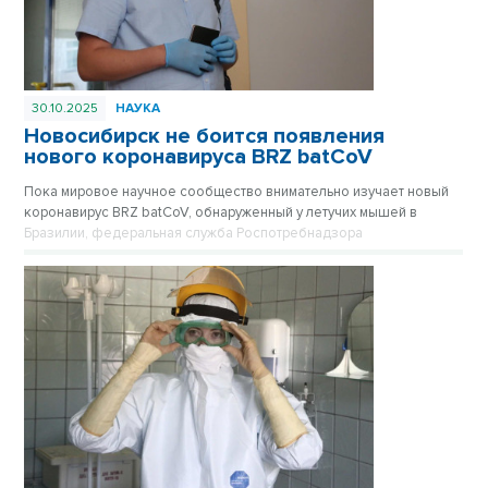
30.10.2025
НАУКА
Новосибирск не боится появления
нового коронавируса BRZ batCoV
Пока мировое научное сообщество внимательно изучает новый
коронавирус BRZ batCoV, обнаруженный у летучих мышей в
Бразилии, федеральная служба Роспотребнадзора
подтверждает, что ситуация находится на постоянном
оперативном контроле.