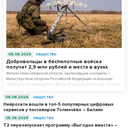
06.08.2026
ОБЩЕСТВО
Добровольцы в беспилотные войска
получат 2,9 млн рублей и места в вузах
Жители Новосибирской области, заключившие контракты с
Министерством обороны Российской Федерации на военную
службу в зоне проведения СВО до 31 августа 2026 года, получат
повышенные единовременные выплаты. Для всесторонней
поддержки бойцов и ветеранов в регионе создана действенная
06.08.2026
ОБЩЕСТВО
система мер. Так, добровольцы в беспилотные войска, желающие
Нейросети вошли в топ-5 популярных цифровых
поступить в колледжи и вузы, но набравшим ниже проходных
сервисов у пассажиров Толмачёво – Билайн
баллов, получают право на приоритетное зачисление в вузы и
колледжи на безвозмездной основе.
05.08.2026
ОБЩЕСТВО
Т2 перезапускает программу «Выгодно вместе» –