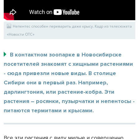
Непентес способен переварить даже крысу. Кадр из телесюжета
«Новости ОТС»
В контактном зоопарке в Новосибирске
посетителей знакомят с хищными растениями
- сюда привезли новые виды. В столице
Сибири они в первый раз. Например,
дарлингтония, или растение-кобра. Эти
растения – росянки, пузырчатки и непентосы -
питаются термитами и крысами.
Все эти растения с виду милые и совершенно