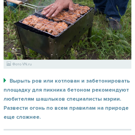
Фото VN.ru
Вырыть ров или котлован и забетонировать
площадку для пикника бетоном рекомендуют
любителям шашлыков специалисты мэрии.
Развести огонь по всем правилам на природе
еще сложнее.