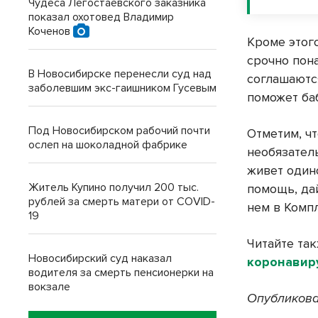
Чудеса Легостаевского заказника
показал охотовед Владимир
Коченов
Кроме этого
срочно пон
В Новосибирске перенесли суд над
соглашаютс
заболевшим экс-гаишником Гусевым
поможет ба
Под Новосибирском рабочий почти
Отметим, ч
ослеп на шоколадной фабрике
необязатель
живет один
Житель Купино получил 200 тыс.
помощь, дай
рублей за смерть матери от COVID-
нем в Комп
19
Читайте та
Новосибирский суд наказал
коронавиру
водителя за смерть пенсионерки на
вокзале
Опубликова