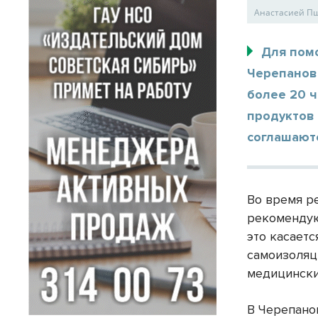
Анастасией П
Для пом
Черепановс
более 20 ч
продуктов
соглашаютс
Во время р
рекомендую
это касаетс
самоизоляц
медицински
В Черепанов