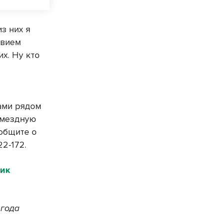
з них я
твием
х. Ну кто
вами рядом
змездную
ообщите о
2-172.
ник
 года