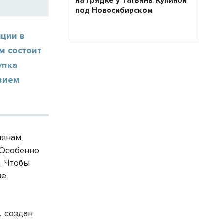
на грядке у Татьяны Купиной
под Новосибирском
ции в
м состоит
упка
твием
иянам,
 Особенно
. Чтобы
ме
, создан