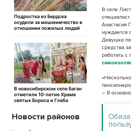
В селе Лис
специалист
Анастасия 
нуждается 
Девушка по
средства з
работать с
самоизоля
«Несколько
пенсионеро
– В основно
Новости районов
Обяза
польз