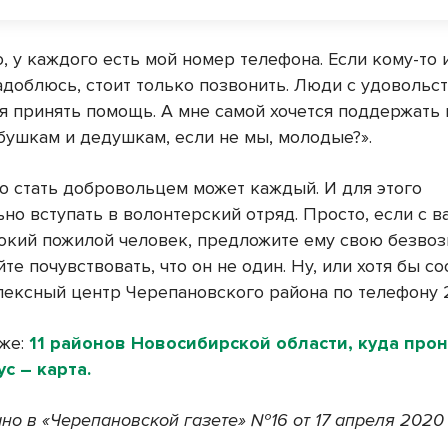
, у каждого есть мой номер телефона. Если кому-то и
адоблюсь, стоит только позвонить. Люди с удовольс
я принять помощь. А мне самой хочется поддержать и
бушкам и дедушкам, если не мы, молодые?».
то стать добровольцем может каждый. И для этого
но вступать в волонтерский отряд. Просто, если с 
окий пожилой человек, предложите ему свою безво
те почувствовать, что он не один. Ну, или хотя бы с
лексный центр Черепановского района по телефону 2
кже:
11 районов Новосибирской области, куда про
с – карта.
но в «Черепановской газете» №16 от 17 апреля 2020