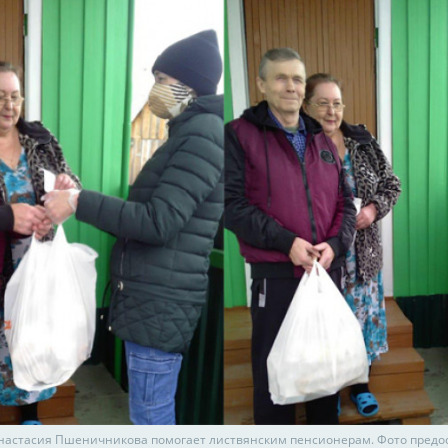
настасия Пшеничникова помогает листвянским пенсионерам. Фото предо