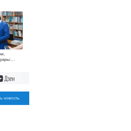
ки,
уары:
Единой
ируют работы
бъектах
Дзен
ь новость