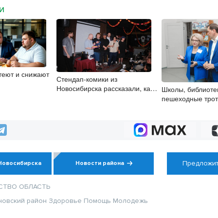
МИ
теют и снижают
Стендап-комики из
Новосибирска рассказали, как
Школы, библиоте
научиться шутить со сцены
пешеходные трот
представители «
России» контрол
на социальных о
Предложит
Новосибирска
Новости района
СТВО
ОБЛАСТЬ
новский район
Здоровье
Помощь
Молодежь