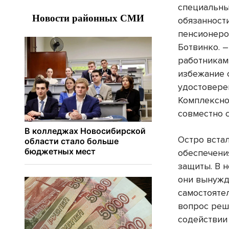
специальны
обязанност
пенсионеро
Ботвинко. 
работникам
избежание 
удостовере
Комплексно
совместно с
Остро вста
обеспечени
защиты. В 
они вынужд
самостоятел
вопрос реш
содействии