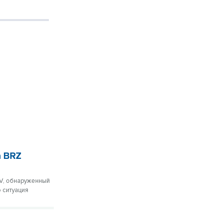
а BRZ
oV, обнаруженный
 ситуация