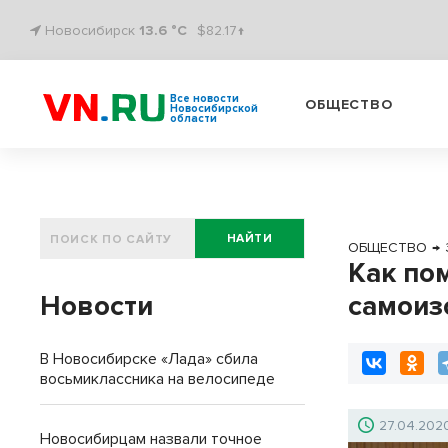
Новосибирск
13.6 °C
$82.17↑
Все новости
ОБЩЕСТВО
Новосибирской
области
НАЙТИ
ОБЩЕСТВО
→
Как по
Новости
самоиз
В Новосибирске «Лада» сбила
восьмиклассника на велосипеде
27.04.202
Новосибирцам назвали точное