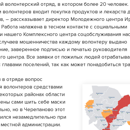
й волонтерский отряд, в котором более 20 человек.
и волонтеров входит покупка продуктов и лекарств 
в, – рассказывает директор Молодежного центра И
– Работа налажена в тесном контакте с социальными
и нашего Комплексного центра соцобслуживания нас
случаев мошенничества каждому волонтеру выдано
ние, заверенное подписью и печатью руководителя
го центра. Все заявки от пожилых людей отрабатыв
 главами поселений, так как может понадобиться тра
л в отряде вопрос
я волонтеров средствами
некоторых районах области
ены сами шить себе маски
ьно, но в Черепаново этот
ился незамедлительно при
 местной администрации.