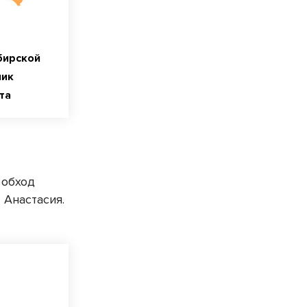
бирской
ник
та
 обход
 Анастасия.