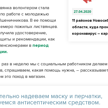
твянка волонтером стала
27.04.2020
 по работе с молодежью
Пшеничникова. В ее помощи
11 районов Новоси
семеро пожилых листвянцев.
области, куда про
лучила удостоверение,
коронавирус – кар
ащиты и рекомендации, как
 пенсионерами в
период
ции.
 раз в неделю мы с социальным работником делаем
в, спрашиваем, какая помощь нужна, – рассказывает
м это поход в магазин.
тельно надеваем маску и перчатки,
уемся антисептическим средством.