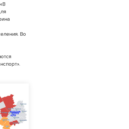
 «В
для
рина
еления. Во
аются
нспорт».