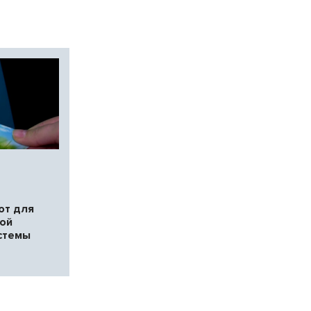
ют для
кой
стемы