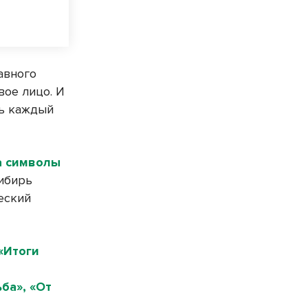
авного
вое лицо. И
ть каждый
а символы
Сибирь
еский
«Итоги
ба», «От