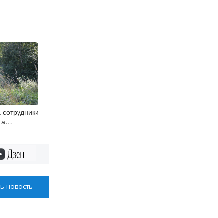
 сотрудники
та
 для
Дзен
ь новость