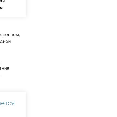
ян
ям
основном,
одной
а
ения
е
ается