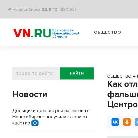
Новосибирск
22.8 °C
$80.93↓
Все новости
ОБЩЕСТВО
Новосибирской
области
НАЙТИ
ОБЩЕСТВО
→
Как от
Новости
фальши
Центро
Дольщики долгостроя на Титова в
Новосибирске получили ключи от
квартир