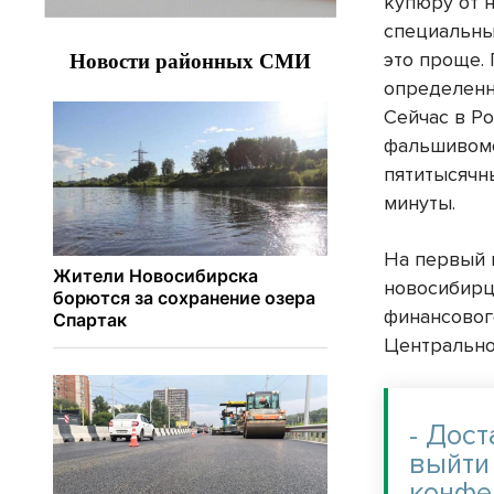
купюру от н
специальны
это проще.
определенн
Сейчас в Р
фальшивомо
пятитысячн
минуты.
На первый 
новосибирц
финансовог
Центрально
- Дос
выйти
конфе