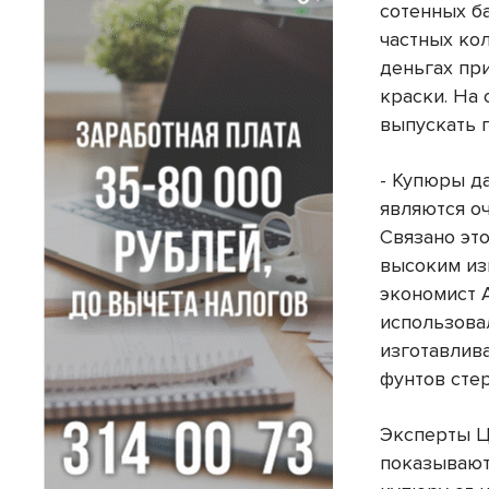
сотенных ба
частных кол
деньгах пр
краски. На
выпускать п
- Купюры д
являются о
Связано это
высоким из
экономист 
использова
изготавлив
фунтов сте
Эксперты Ц
показывают