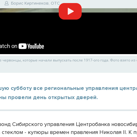
Борис Киргинеков, ОТС
 червонцы, которые начали выпускать после 1917-ого года. Фото взято из
шую субботу все региональные управления центр
аны провели день открытых дверей.
онд Сибирского управления Центробанка новосиби
 стеклом - купюры времен правления Николая II. К 