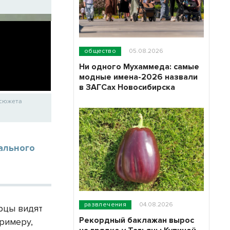
общество
05.08.2026
Ни одного Мухаммеда: самые
модные имена-2026 назвали
в ЗАГСах Новосибирска
 сюжета
ального
развлечения
04.08.2026
рцы видят
Рекордный баклажан вырос
примеру,