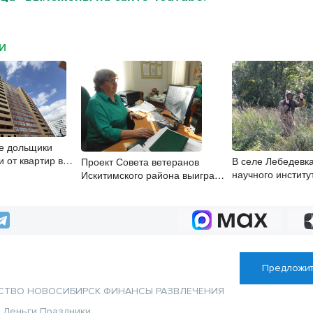
МИ
е дольщики
 от квартир в
В селе Лебедевка
Проект Совета ветеранов
 Титова
научного институ
Искитимского района выиграл
определяют участок
грант Новосибирской области
скважины
Предложит
СТВО
НОВОСИБИРСК
ФИНАНСЫ
РАЗВЛЕЧЕНИЯ
я
Деньги
Праздники