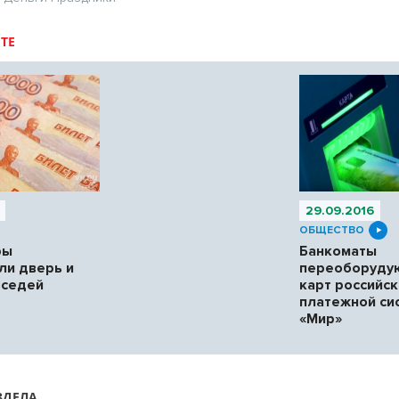
ТЕ
29.09.2016
ОБЩЕСТВО
ры
Банкоматы
ли дверь и
переоборуду
оседей
карт российс
платежной си
«Мир»
ЗДЕЛА