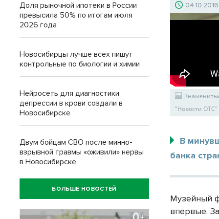
Доля рыночной ипотеки в России
04.10.2016
превысила 50% по итогам июля
2026 года
Новосибирцы лучше всех пишут
контрольные по биологии и химии
Нейросеть для диагностики
Знаменитые
депрессии в крови создали в
"Новости ОТС"
Новосибирске
В минув
Двум бойцам СВО после минно-
взрывной травмы «оживили» нервы
банка стр
в Новосибирске
БОЛЬШЕ НОВОСТЕЙ
Музейный ф
впервые. За