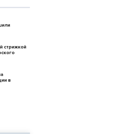
шили
й стрижкой
рского
на
ции в