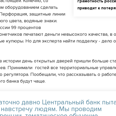
астоящей. Конечно, со
грамотность росси
м оборудованием сделать
приводит к потер
 Перфорация, защитные линии
ого цвета, водяные знаки.
оссии 99 процентов
нетчиков печатают деньги невысокого качества, в 
ые купюры. Но для эксперта найти подделку - дело 
в истории день открытых дверей пришли больше ст
ев. Принимали
гостей все территориальные управл
о регулятора. Пообещали, что рассказывать о работ
го банка будут чаще.
таточно давно Центральный банк пыт
 навстречу людям. Мы проводим
ренции, тематическое обучение