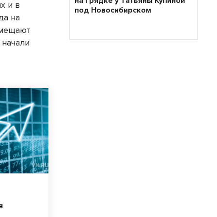
на грядке у Татьяны Купиной
х и в
под Новосибирском
да на
вмещают
 начали
я