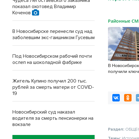
Чудеса Легостаевского заказника
показал охотовед Владимир
Коченов
Районные С
В Новосибирске перенесли суд над
заболевшим экс-гаишником Гусевым
Под Новосибирском рабочий почти
ослеп на шоколадной фабрике
В Новосибирск
получили ключи
долгострое на
Житель Купино получил 200 тыс.
рублей за смерть матери от COVID-
19
Новосибирский суд наказал
водителя за смерть пенсионерки на
вокзале
Раздел:
ОБЩЕ
Темы:
Истори