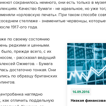
нкнот сохранилось немного, они есть только в музея
лекциях. Качество бумаги - не идеальное, но уже тог
именяли «орловскую печать». При таком способе со
 соседнем стеллаже - знаменитые червонцы, которые
осле 1917-ого года.
аже по своему состоянию
чень редкими и ценными.
 было, прежде всего, с их
носом, - рассказал ведущий
Алексей Ожмегов. - Бумага
лась достаточно тонкая. Они
ались по образцу британских
рлингов.
16.09.2016
ентробанка наглядно
, как отличить поддельную
Низкая финансова