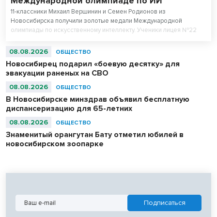
Международной олимпиаде по ИИ
11-классники Михаил Вершинин и Семен Родионов из
Новосибирска получили золотые медали Международной
олимпиады по искусственному интеллекту. Ученики лицея №22
«Надежда Сибири» в составе российской сборной стали
абсолютными чемпионами соревнований.
08.08.2026
ОБЩЕСТВО
Новосибирец подарил «боевую десятку» для
эвакуации раненых на СВО
08.08.2026
ОБЩЕСТВО
В Новосибирске минздрав объявил бесплатную
диспансеризацию для 65-летних
08.08.2026
ОБЩЕСТВО
Знаменитый орангутан Бату отметил юбилей в
новосибирском зоопарке