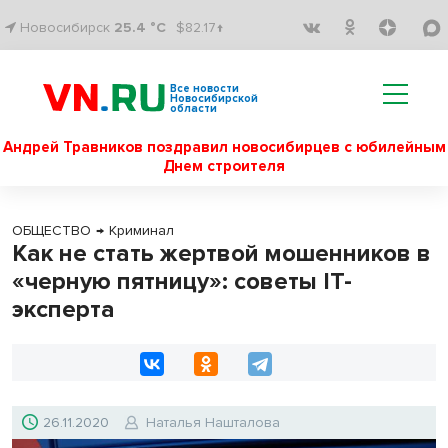
Новосибирск
25.4 °C
$82.17↑
Все новости
Новосибирской
области
Андрей Травников поздравил новосибирцев с юбилейным
Днем строителя
ОБЩЕСТВО
→
Криминал
Как не стать жертвой мошенников в
«черную пятницу»: советы IT-
эксперта
26.11.2020
Наталья Нашталова