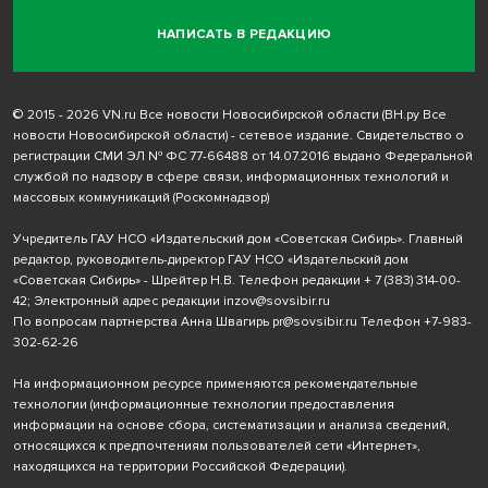
НАПИСАТЬ В РЕДАКЦИЮ
© 2015 - 2026 VN.ru Все новости Новосибирской области (ВН.ру Все
новости Новосибирской области) - сетевое издание. Свидетельство о
регистрации СМИ ЭЛ № ФС 77-66488 от 14.07.2016 выдано Федеральной
службой по надзору в сфере связи, информационных технологий и
массовых коммуникаций (Роскомнадзор)
Учредитель ГАУ НСО «Издательский дом «Советская Сибирь». Главный
редактор, руководитель-директор ГАУ НСО «Издательский дом
«Советская Сибирь» - Шрейтер Н.В. Телефон редакции
+ 7 (383) 314-00-
42
; Электронный адрес редакции
inzov@sovsibir.ru
По вопросам партнерства Анна Швагирь
pr@sovsibir.ru
Телефон
+7-983-
302-62-26
На информационном ресурсе применяются рекомендательные
технологии
(информационные технологии предоставления
информации на основе сбора, систематизации и анализа сведений,
относящихся к предпочтениям пользователей сети «Интернет»,
находящихся на территории Российской Федерации).