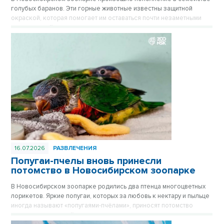
голубых баранов. Эти горные животные известны защитной
окраской, которая помогает им оставаться почти незаметными
среди камней.
16.07.2026
РАЗВЛЕЧЕНИЯ
Попугаи-пчелы вновь принесли
потомство в Новосибирском зоопарке
В Новосибирском зоопарке родились два птенца многоцветных
лорикетов. Яркие попугаи, которых за любовь к нектару и пыльце
иногда называют «попугаями-пчёлами», приносят потомство
практически каждый год, и этот не стал исключением.