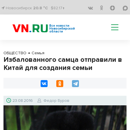
Новосибирск
20.8 °C
$82.17↑
Все новости
Новосибирской
области
ОБЩЕСТВО
→
Семья
Избалованного самца отправили в
Китай для создания семьи
23.08.2016
Федор Буров