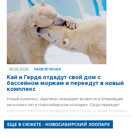
18.06.2026
РАЗВЛЕЧЕНИЯ
Кай и Герда отдадут свой дом с
бассейном моржам и переедут в новый
комплекс
Новый комплекс «Арктика» планируют возвести в ближайшие
несколько лет в Новосибирском зоопарке. Сюда переедет
известная пара белых медведей Кай и Герда, а также полярные
совы, волки и песцы. Об этом рассказал в прямом эфире
«Новосибирских новостей» директор Новосибирского зоопарка
ЕЩЕ В СЮЖЕТЕ - НОВОСИБИРСКИЙ ЗООПАРК
Андрей Шило.