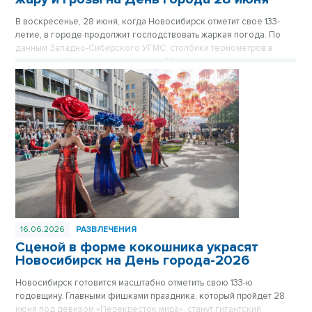
В воскресенье, 28 июня, когда Новосибирск отметит свое 133-
летие, в городе продолжит господствовать жаркая погода. По
данным Западно-Сибирского УГМС, столбики термометров в
праздничный день поднимутся до +29 градусов, однако
горожанам стоит приготовиться к возможным осадкам.
16.06.2026
РАЗВЛЕЧЕНИЯ
Сценой в форме кокошника украсят
Новосибирск на День города-2026
Новосибирск готовится масштабно отметить свою 133-ю
годовщину. Главными фишками праздника, который пройдет 28
июня под девизом «Перекресток мира», станут гигантский