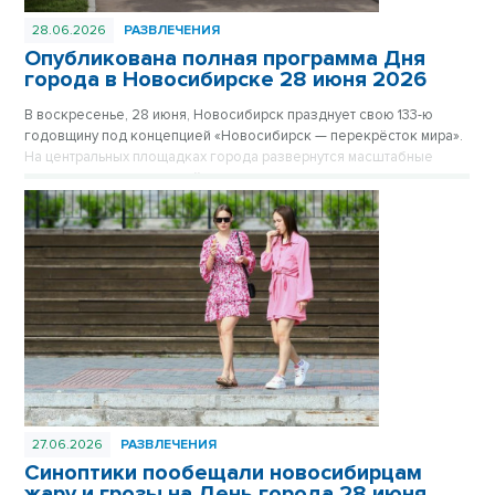
28.06.2026
РАЗВЛЕЧЕНИЯ
Опубликована полная программа Дня
города в Новосибирске 28 июня 2026
В воскресенье, 28 июня, Новосибирск празднует свою 133-ю
годовщину под концепцией «Новосибирск — перекрёсток мира».
На центральных площадках города развернутся масштабные
интерактивные зоны, пройдут выступления сотен артистов,
массовая зарядка с олимпийскими чемпионами и концерт группы
«Айвазовский Оркестр».
27.06.2026
РАЗВЛЕЧЕНИЯ
Синоптики пообещали новосибирцам
жару и грозы на День города 28 июня