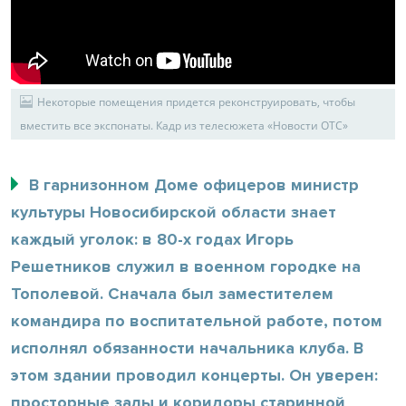
Некоторые помещения придется реконструировать, чтобы
вместить все экспонаты. Кадр из телесюжета «Новости ОТС»
В гарнизонном Доме офицеров министр
культуры Новосибирской области знает
каждый уголок: в 80-х годах Игорь
Решетников служил в военном городке на
Тополевой. Сначала был заместителем
командира по воспитательной работе, потом
исполнял обязанности начальника клуба. В
этом здании проводил концерты. Он уверен:
просторные залы и коридоры старинной