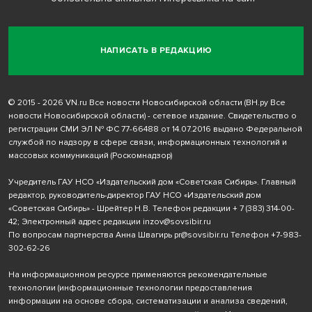
НАПИСАТЬ В РЕДАКЦИЮ
© 2015 - 2026 VN.ru Все новости Новосибирской области (ВН.ру Все
новости Новосибирской области) - сетевое издание. Свидетельство о
регистрации СМИ ЭЛ № ФС 77-66488 от 14.07.2016 выдано Федеральной
службой по надзору в сфере связи, информационных технологий и
массовых коммуникаций (Роскомнадзор)
Учредитель ГАУ НСО «Издательский дом «Советская Сибирь». Главный
редактор, руководитель-директор ГАУ НСО «Издательский дом
«Советская Сибирь» - Шрейтер Н.В. Телефон редакции
+ 7 (383) 314-00-
42
; Электронный адрес редакции
inzov@sovsibir.ru
По вопросам партнерства Анна Швагирь
pr@sovsibir.ru
Телефон
+7-983-
302-62-26
На информационном ресурсе применяются рекомендательные
технологии
(информационные технологии предоставления
информации на основе сбора, систематизации и анализа сведений,