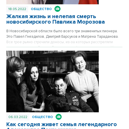
18.05.2022
ОБЩЕСТВО
Жалкая жизнь и нелепая смерть
новосибирского Павлика Морозова
В Новосибирской области было всего три знаменитых пионера.
Это Павел Гнездилов, Дмитрий Барсуков и Матрена Тараданова.
Все трое рьяно строчили доносы, из-за которых расстреляли
десятки человек. В итоге Гнездилова убили родственники, Мите
Барсукову из Искитимского района проломили голову, а пионерку
Матрену из деревни Старопесочное вообще лишили головы.
06.03.2022
ОБЩЕСТВО
Как сегодня живет семья легендарного