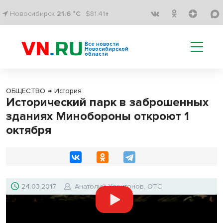
Новосибирск
21.6 °C
$81.41↑
Все новости
Новосибирской
области
ОБЩЕСТВО
→
История
Исторический парк в заброшенных
зданиях Минобороны откроют 1
октября
24.03.2017
Анатолий Харитонов, ОТС