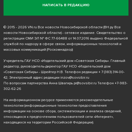
НАПИСАТЬ В РЕДАКЦИЮ
© 2015 - 2026 VN.ru Все новости Новосибирской области (ВН.ру Все
новости Новосибирской области) - сетевое издание. Свидетельство о
регистрации СМИ ЭЛ № ФС 77-66488 от 14.07.2016 выдано Федеральной
службой по надзору в сфере связи, информационных технологий и
массовых коммуникаций (Роскомнадзор)
Учредитель ГАУ НСО «Издательский дом «Советская Сибирь». Главный
редактор, руководитель-директор ГАУ НСО «Издательский дом
«Советская Сибирь» - Шрейтер Н.В. Телефон редакции
+ 7 (383) 314-00-
42
; Электронный адрес редакции
inzov@sovsibir.ru
По вопросам партнерства Анна Швагирь
pr@sovsibir.ru
Телефон
+7-983-
302-62-26
На информационном ресурсе применяются рекомендательные
технологии
(информационные технологии предоставления
информации на основе сбора, систематизации и анализа сведений,
относящихся к предпочтениям пользователей сети «Интернет»,
находящихся на территории Российской Федерации).