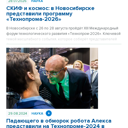
28.07.2026
НАУКА
СКИФ и космос: в Новосибирске
представили программу
«Технопрома-2026»
В Новосибирске с 26 по 28 августа пройдёт ХIII Международный
форум технологического развития «Технопром-2026». Ключевой
темой масштабного события, которое соберёт представителей
более чем 40 стран мира и десятков регионов России, станет
мегасайенс-проект «Сибирский кольцевой источник фотонов»
(СКИФ) и его роль в достижении технологического лидерства
страны.
29.08.2024
НАУКА
Падающего в обморок робота Алекса
представили на Технопроме-2024 в