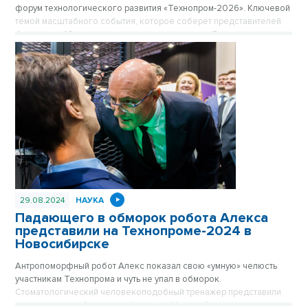
форум технологического развития «Технопром-2026». Ключевой
темой масштабного события, которое соберёт представителей
более чем 40 стран мира и десятков регионов России, станет
мегасайенс-проект «Сибирский кольцевой источник фотонов»
(СКИФ) и его роль в достижении технологического лидерства
страны.
29.08.2024
НАУКА
Падающего в обморок робота Алекса
представили на Технопроме-2024 в
Новосибирске
Антропоморфный робот Алекс показал свою «умную» челюсть
участникам Технопрома и чуть не упал в обморок.
Стоматологический человекоподобный тренажер представили
пермские разработчики на форуме в Новосибирске.