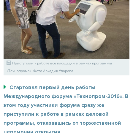
Приступили к работе все площадки в рамках программы
«Технопрома». Фото Аркадия Уварова
Стартовал первый день работы
Международного форума «Технопром-2016». В
этом году участники форума сразу же
приступили к работе в рамках деловой
программы, отказавшись от торжественной
церемонии открытия.