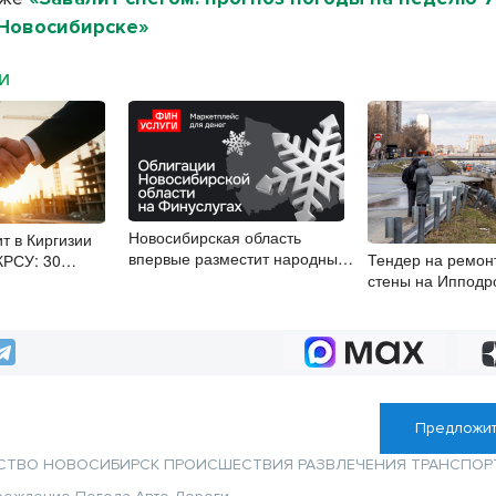
 Новосибирске»
МИ
Новосибирская область
т в Киргизии
впервые разместит народные
Тендер на ремон
КРСУ: 30
облигации
стены на Ипподр
ысяч студентов и
объявили в Ново
 рублей
Предложит
СТВО
НОВОСИБИРСК
ПРОИСШЕСТВИЯ
РАЗВЛЕЧЕНИЯ
ТРАНСПОР