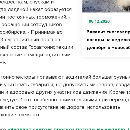
рекресткам, спускам и
где ледяной накат образуется
ии постоянных торможений, -
06.12.2020
в обращении сотрудников
сибирска. - Принимая во
Завалит снегом: п
еблагоприятный прогноз
погоды на неделю 
чный состав Госавтоинспекции
декабря в Новоси
 оказание помощи водителям
м».
втоинспекторы призывают водителей большегрузны
й учитывать габариты, не допускать маневров, соз
ни и здоровью других участников движения. Кроме т
следует быть особенно внимательными при перехо
начить свое присутствие на дороге, использовать
ающие элементы.
кже
«Завалит снегом: прогноз погоды на неделю 7