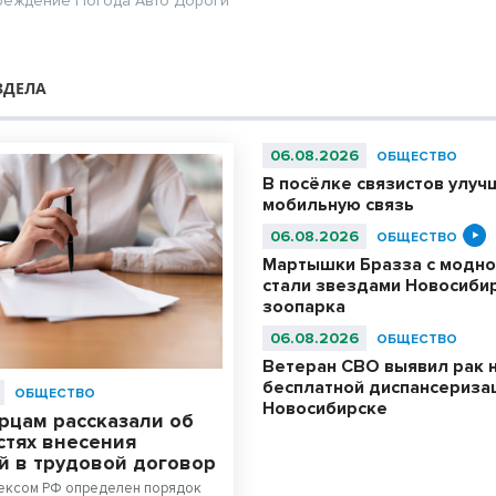
реждение
Погода
Авто
Дороги
ЗДЕЛА
06.08.2026
ОБЩЕСТВО
В посёлке связистов улуч
мобильную связь
06.08.2026
ОБЩЕСТВО
Мартышки Бразза с модно
стали звездами Новосиби
зоопарка
06.08.2026
ОБЩЕСТВО
Ветеран СВО выявил рак 
бесплатной диспансериза
ОБЩЕСТВО
Новосибирске
рцам рассказали об
стях внесения
й в трудовой договор
ексом РФ определен порядок