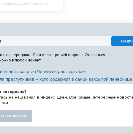
нений в трудовой договор.
тся не передавать Ваш e-mail третьей стороне. Отписаться
 можно в любой момент
й маньяк: капитан Чеплыгин рассказывает
ля преступников – кого содержат в самой закрытой лечебнице
о интересно?
есь на наш канал в Яндекс. Дзен. Все самые интересные новост
 там.
аться на Дзен