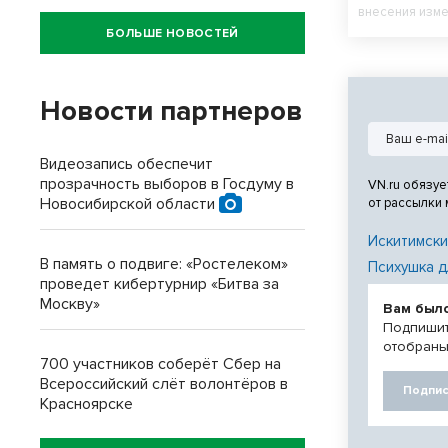
внесения изме
БОЛЬШЕ НОВОСТЕЙ
Новости партнеров
Видеозапись обеспечит
прозрачность выборов в Госдуму в
VN.ru обязуе
Новосибирской области
от рассылки
Искитимски
В память о подвиге: «Ростелеком»
Психушка д
проведет кибертурнир «Битва за
Москву»
Вам был
Подпишит
отобраны
700 участников соберёт Сбер на
Всероссийский слёт волонтёров в
Подпис
Красноярске