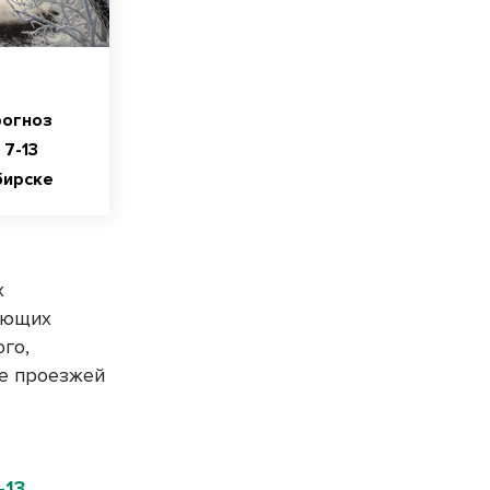
рогноз
7-13
бирске
х
дающих
ого,
де проезжей
-13