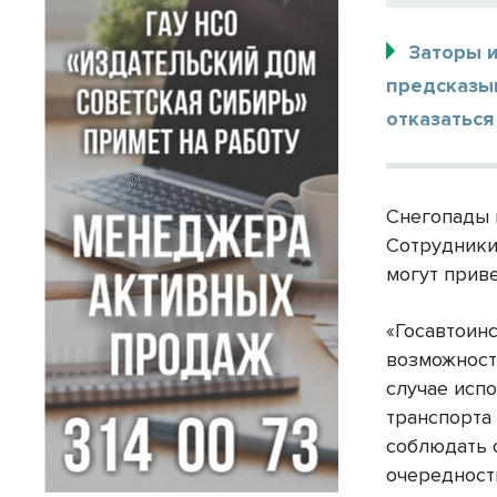
Заторы и
предсказы
отказаться
Снегопады 
Сотрудники
могут приве
«Госавтоин
возможности
случае исп
транспорта
соблюдать 
очередност