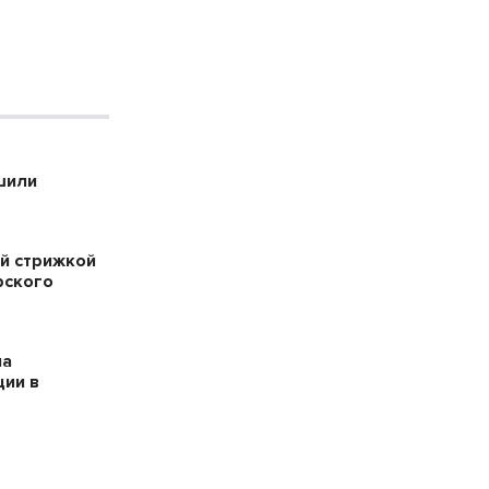
шили
й стрижкой
рского
на
ции в