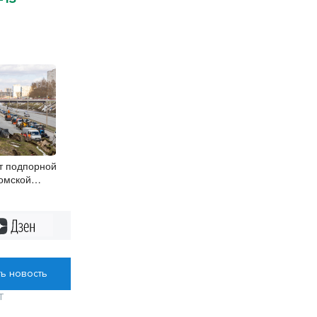
т подпорной
омской
сибирске
Дзен
ь новость
Т