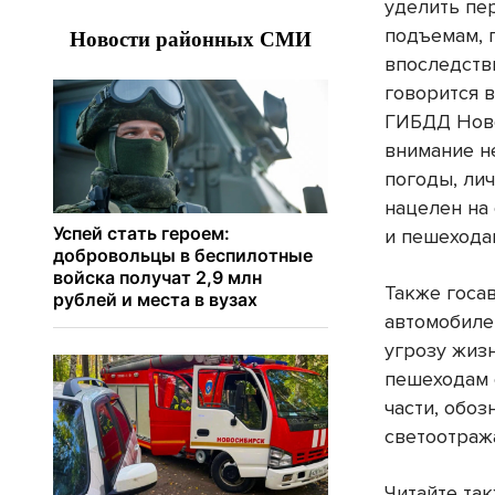
уделить пе
подъемам, 
впоследств
говорится 
ГИБДД Ново
внимание н
погоды, ли
нацелен на
и пешехода
Также госа
автомобиле
угрозу жиз
пешеходам 
части, обоз
светоотраж
Читайте та