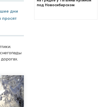
на грядке у Татьяны Купиной
под Новосибирском
йшие дни
 просят
тики.
 снегопады
 дорогах.