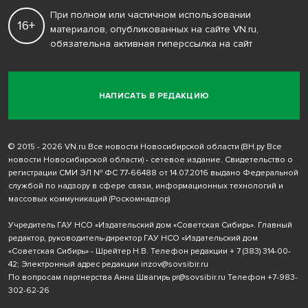
При полном или частичном использовании
16+
материалов, опубликованных на сайте VN.ru,
обязательна активная гиперссылка на сайт
НАПИСАТЬ В РЕДАКЦИЮ
© 2015 - 2026 VN.ru Все новости Новосибирской области (ВН.ру Все
новости Новосибирской области) - сетевое издание. Свидетельство о
регистрации СМИ ЭЛ № ФС 77-66488 от 14.07.2016 выдано Федеральной
службой по надзору в сфере связи, информационных технологий и
массовых коммуникаций (Роскомнадзор)
Учредитель ГАУ НСО «Издательский дом «Советская Сибирь». Главный
редактор, руководитель-директор ГАУ НСО «Издательский дом
«Советская Сибирь» - Шрейтер Н.В. Телефон редакции
+ 7 (383) 314-00-
42
; Электронный адрес редакции
inzov@sovsibir.ru
По вопросам партнерства Анна Швагирь
pr@sovsibir.ru
Телефон
+7-983-
302-62-26