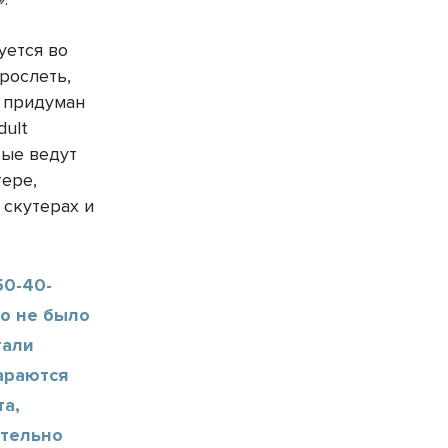
уется во
рослеть,
е придуман
dult
рые ведут
тере,
 скутерах и
50-40-
то не было
тали
тараются
та,
ительно