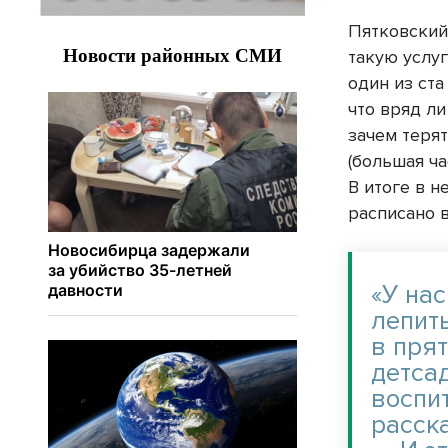
Пятковский
такую услуг
один из ста
что вряд ли
зачем теря
(большая ча
В итоге в 
расписано в
«У на
лепить
в пря
детса
воспи
расск