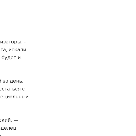
изаторы, -
та, искали
 будет и
 за день.
сстаться с
специальный
ский, —
аделец
.