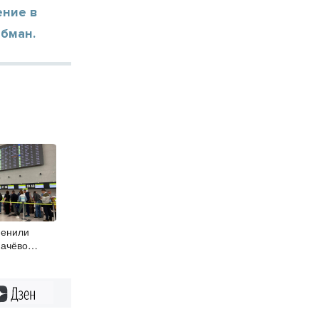
ение в
обман.
менили
мачёво
Дзен