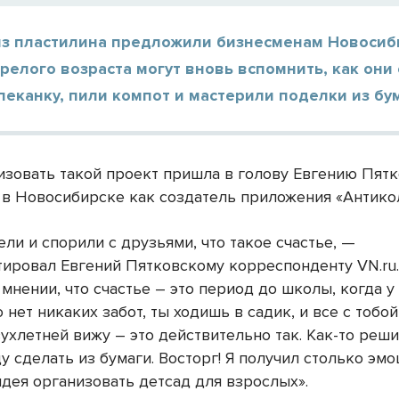
из пластилина предложили бизнесменам Новосиб
релого возраста могут вновь вспомнить, как они 
пеканку, пили компот и мастерили поделки из бу
изовать такой проект пришла в голову Евгению Пятк
 в Новосибирске как создатель приложения «Антико
ели и спорили с друзьями, что такое счастье, —
ировал Евгений Пятковскому корреспонденту VN.ru
мнении, что счастье – это период до школы, когда у
нет никаких забот, ты ходишь в садик, и все с тобой
ухлетней вижу – это действительно так. Как-то реши
у сделать из бумаги. Восторг! Я получил столько эмо
идея организовать детсад для взрослых».