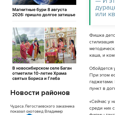
— И эт
дурац
или кв
Фишка детс
стилизация
методическ
каша, и ком
Обойдется у
При этом е
гаджетами. 
пункт в дог
Новости районов
«Сейчас у н
Чудеса Легостаевского заказника
среди них 
показал охотовед Владимир
фирмы такси