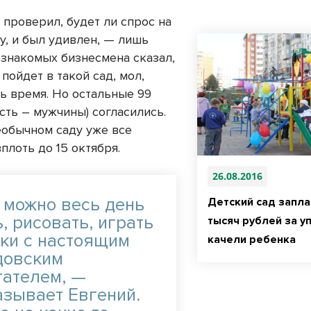
 проверил, будет ли спрос на
у, и был удивлен, — лишь
 знакомых бизнесмена сказал,
 пойдет в такой сад, мол,
ть время. Но остальные 99
сть – мужчины) согласились.
необычном саду уже все
плоть до 15 октября.
26.08.2016
с можно весь день
Детский сад запла
, рисовать, играть
тысяч рублей за у
тки с настоящим
качели ребенка
довским
тателем, —
азывает Евгений.