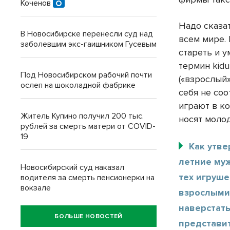
Коченов
Надо сказа
В Новосибирске перенесли суд над
всем мире. 
заболевшим экс-гаишником Гусевым
стареть и 
термин kidu
Под Новосибирском рабочий почти
(«взрослый
ослеп на шоколадной фабрике
себя не соо
играют в ко
Житель Купино получил 200 тыс.
носят мол
рублей за смерть матери от COVID-
19
Как утве
летние му
Новосибирский суд наказал
тех игруше
водителя за смерть пенсионерки на
вокзале
взрослыми 
наверстать
БОЛЬШЕ НОВОСТЕЙ
представи