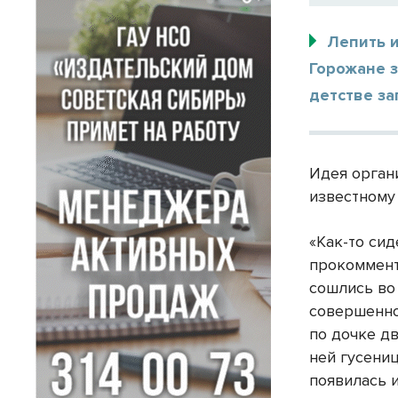
Лепить 
Горожане з
детстве за
Идея орган
известному
«Как-то сид
прокоммент
сошлись во 
совершенно 
по дочке дв
ней гусениц
появилась 