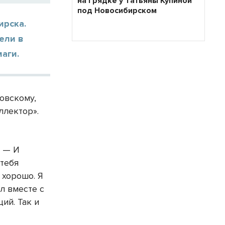
на грядке у Татьяны Купиной
под Новосибирском
ирска.
ели в
маги.
овскому,
ллектор».
. — И
 тебя
 хорошо. Я
л вместе с
ций. Так и