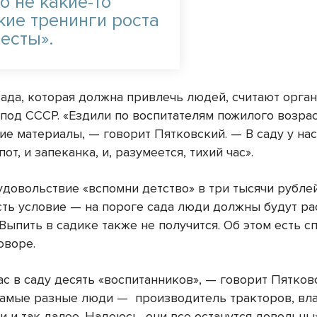
о не какие-то
кие тренинги роста
есты».
ада, которая должна привлечь людей, считают орган
 под СССР. «Ездили по воспитателям пожилого возрас
ие материалы, — говорит Пятковский. — В саду у нас
пот, и запеканка, и, разумеется, тихий час».
довольствие «вспомни детство» в три тысячи рублей
сть условие — на пороге сада люди должны будут ра
Выпить в садике также не получится. Об этом есть 
оворе.
ас в саду десять «воспитанников», — говорит Пятков
самые разные люди — производитель тракторов, вл
 и так далее. Надеюсь, они все останутся довольны»