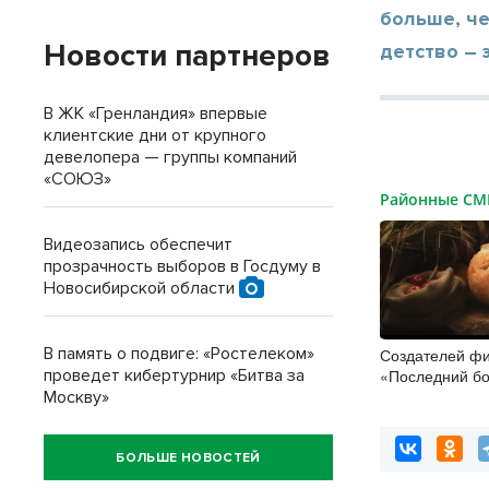
больше, ч
Новости партнеров
детство – 
В ЖК «Гренландия» впервые
клиентские дни от крупного
девелопера — группы компаний
«СОЮЗ»
Районные С
Видеозапись обеспечит
прозрачность выборов в Госдуму в
Новосибирской области
В память о подвиге: «Ростелеком»
Создателей ф
проведет кибертурнир «Битва за
«Последний бо
Колобок» затр
Москву»
премьеры
БОЛЬШЕ НОВОСТЕЙ