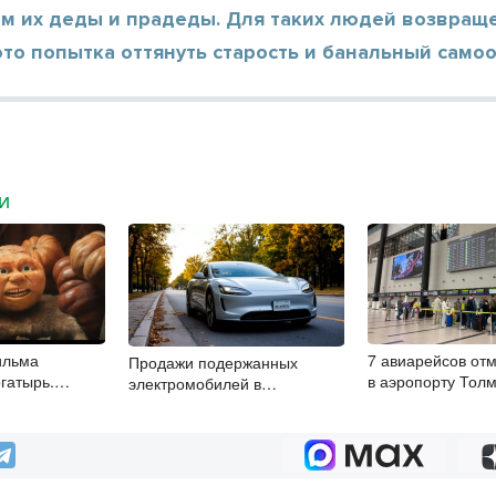
ем их деды и прадеды. Для таких людей возвращ
это попытка оттянуть старость и банальный само
МИ
ильма
7 авиарейсов от
Продажи подержанных
гатырь.
в аэропорту Тол
электромобилей в
авили после
8 августа
Новосибирской области растут
второй месяц