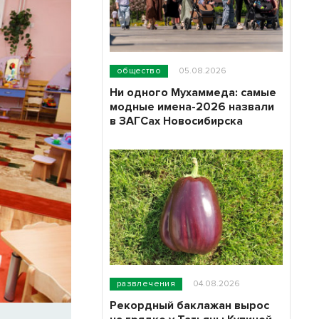
общество
05.08.2026
Ни одного Мухаммеда: самые
модные имена-2026 назвали
в ЗАГСах Новосибирска
развлечения
04.08.2026
Рекордный баклажан вырос