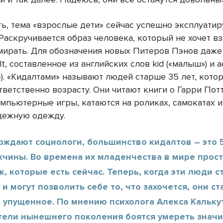
ть, тема «взрослые дети» сейчас успешно эксплуатир
Раскручивается образ человека, который не хочет вз
умирать. Для обозначения новых Питеров Пэнов даж
lt, составленное из английских слов kid («малыш») и a
»). «Кидалтами» называют людей старше 35 лет, кото
тветственно возрасту. Они читают книги о Гарри Пот
мпьютерные игры, катаются на роликах, самокатах и
одежную одежду.
рждают социологи, большинство кидалтов – это 
жчины. Во времена их младенчества в мире прос
к, которые есть сейчас. Теперь, когда эти люди с
и могут позволить себе то, что захочется, они с
 упущенное. По мнению психолога Алекса Кальку
тели нынешнего поколения боятся умереть знач