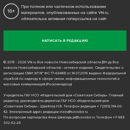
При полном или частичном использовании
16+
материалов, опубликованных на сайте VN.ru,
обязательна активная гиперссылка на сайт
НАПИСАТЬ В РЕДАКЦИЮ
© 2015 - 2026 VN.ru Все новости Новосибирской области (ВН.ру Все
новости Новосибирской области) - сетевое издание. Свидетельство о
регистрации СМИ ЭЛ № ФС 77-66488 от 14.07.2016 выдано Федеральной
службой по надзору в сфере связи, информационных технологий и
массовых коммуникаций (Роскомнадзор)
Учредитель ГАУ НСО «Издательский дом «Советская Сибирь». Главный
редактор, руководитель-директор ГАУ НСО «Издательский дом
«Советская Сибирь» - Шрейтер Н.В. Телефон редакции
+ 7 (383) 314-00-
42
; Электронный адрес редакции
inzov@sovsibir.ru
По вопросам партнерства Анна Швагирь
pr@sovsibir.ru
Телефон
+7-983-
302-62-26