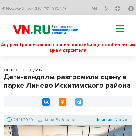
Новосибирск
25.1 °C
$82.17↑
Все новости
Новосибирской
области
Андрей Травников поздравил новосибирцев с юбилейным
Днем строителя
ОБЩЕСТВО
→
Дети
Дети-вандалы разгромили сцену в
парке Линево Искитимского района
24.11.2020
Анна Зубарева
Искитимский район