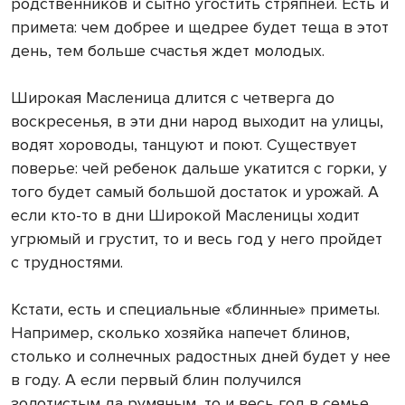
родственников и сытно угостить стряпней. Есть и
примета: чем добрее и щедрее будет теща в этот
день, тем больше счастья ждет молодых.
Широкая Масленица длится с четверга до
воскресенья, в эти дни народ выходит на улицы,
водят хороводы, танцуют и поют. Существует
поверье: чей ребенок дальше укатится с горки, у
того будет самый большой достаток и урожай. А
если кто-то в дни Широкой Масленицы ходит
угрюмый и грустит, то и весь год у него пройдет
с трудностями.
Кстати, есть и специальные «блинные» приметы.
Например, сколько хозяйка напечет блинов,
столько и солнечных радостных дней будет у нее
в году. А если первый блин получился
золотистым да румяным, то и весь год в семье