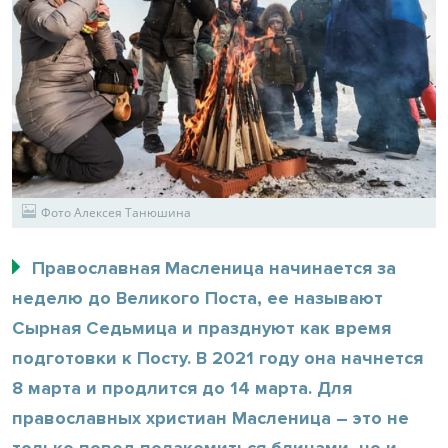
Фото Алексея Танюшина
Православная Масленица начинается за
неделю до Великого Поста, ее называют
Сырная Седьмица и празднуют как время
подготовки к Посту. В 2021 году она начнется
8 марта и продлится до 14 марта. Для
православных христиан Масленица – это не
только повод полакомиться блинами, но и