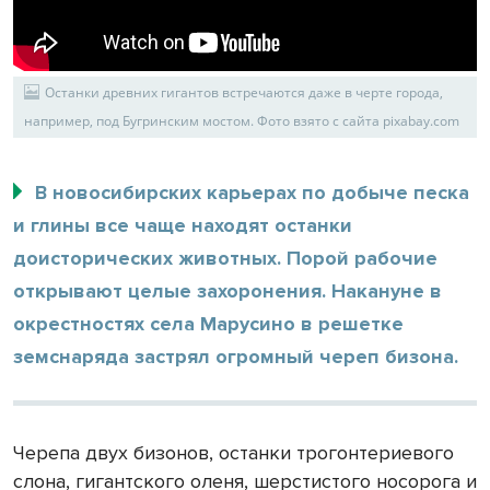
Останки древних гигантов встречаются даже в черте города,
например, под Бугринским мостом. Фото взято с сайта pixabay.com
В новосибирских карьерах по добыче песка
и глины все чаще находят останки
доисторических животных. Порой рабочие
открывают целые захоронения. Накануне в
окрестностях села Марусино в решетке
земснаряда застрял огромный череп бизона.
Черепа двух бизонов, останки трогонтериевого
слона, гигантского оленя, шерстистого носорога и