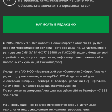
материалов, опубликованных на сайте VN.ru,
обязательна активная гиперссылка на сайт
НАПИСАТЬ В РЕДАКЦИЮ
© 2015 - 2026 VN.ru Все новости Новосибирской области (ВН.ру Все
новости Новосибирской области) - сетевое издание. Свидетельство о
регистрации СМИ ЭЛ № ФС 77-66488 от 14.07.2016 выдано Федеральной
службой по надзору в сфере связи, информационных технологий и
массовых коммуникаций (Роскомнадзор)
Учредитель ГАУ НСО «Издательский дом «Советская Сибирь». Главный
редактор, руководитель-директор ГАУ НСО «Издательский дом
«Советская Сибирь» - Шрейтер Н.В. Телефон редакции
+ 7 (383) 314-00-
42
; Электронный адрес редакции
inzov@sovsibir.ru
По вопросам партнерства Анна Швагирь
pr@sovsibir.ru
Телефон
+7-983-
302-62-26
На информационном ресурсе применяются рекомендательные
технологии
(информационные технологии предоставления