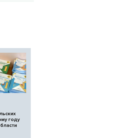
льских
ому году
области