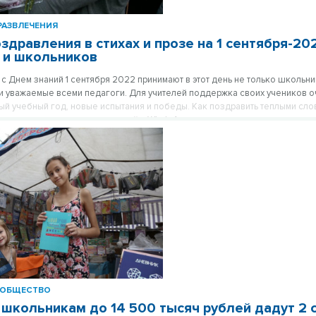
РАЗВЛЕЧЕНИЯ
здравления в стихах и прозе на 1 сентября-20
 и школьников
с Днем знаний 1 сентября 2022 принимают в этот день не только школьник
и уважаемые всеми педагоги. Для учителей поддержка своих учеников о
ый учебный год, новые испытания и победы. Как поздравить теплыми сло
 стихами школьников и учителей в WhatsAppе и других мессенджерах, со
равившиеся поздравления в нашей подборке к 1 сентября.
ОБЩЕСТВО
школьникам до 14 500 тысяч рублей дадут 2 