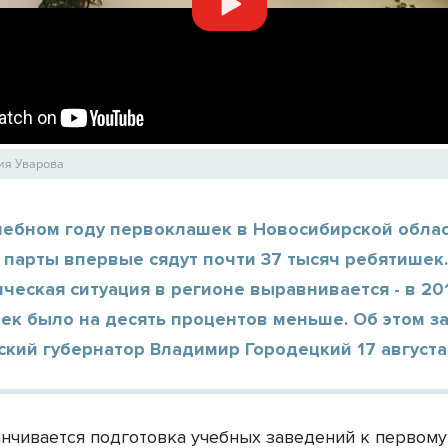
ия Уварова
учебном году первоклашек в Новосибирской облас
 парты впервые сядут почти 37 тысяч ребятишек
еская ситуация в регионе выравнивается - в 20
ек было на десять процентов меньше. Об этом з
кий губернатор Владимир Городецкий 17 августа
анчивается подготовка учебных заведений к первому