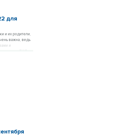
22 для
и и их родители,
чень важна, ведь
вами и
цсетях или СМС–
сентября