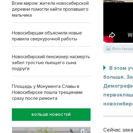
Всем миром: жители новосибирской
деревни помогли найти пропавшего
мальчика
Новосибирцам объяснили новые
правила сверхурочной работы
Фото Аркад
Новосибирский пенсионер насмерть
забил тростью пьющего сына
В этом 
подруги
больше. За
Демографич
Площадь у Монумента Славы в
Новосибирске пошла трещинами
первоклаш
сразу после ремонта
новосибирс
БОЛЬШЕ НОВОСТЕЙ
Сейчас зак