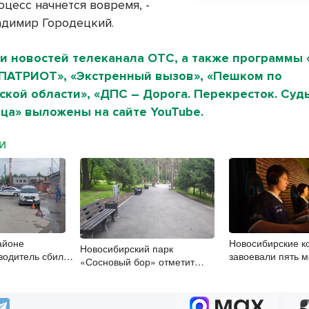
оцесс начнется вовремя, -
адимир Городецкий.
и новостей телеканала ОТС, а также программы 
«ПАТРИОТ», «Экстренный вызов», «Пешком по
кой области», «ДПС – Дорога. Перекресток. Судь
ца» выложены на сайте YouTube.
МИ
айоне
Новосибирские 
Новосибирский парк
водитель сбил
завоевали пять 
«Сосновый бор» отметит
лосипедиста
турнире по кибер
полувековой юбилей