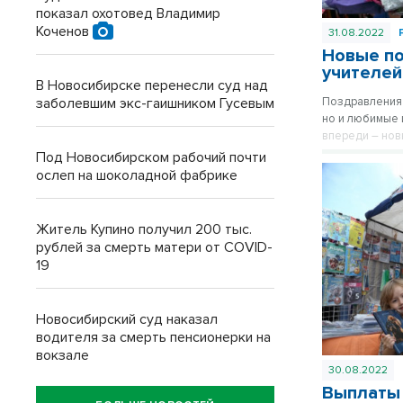
показал охотовед Владимир
Коченов
31.08.2022
Новые по
учителей
В Новосибирске перенесли суд над
заболевшим экс-гаишником Гусевым
Поздравления 
но и любимые 
впереди – нов
трогательными
Под Новосибирском рабочий почти
выбирайте пон
ослеп на шоколадной фабрике
Житель Купино получил 200 тыс.
рублей за смерть матери от COVID-
19
Новосибирский суд наказал
водителя за смерть пенсионерки на
вокзале
30.08.2022
Выплаты 