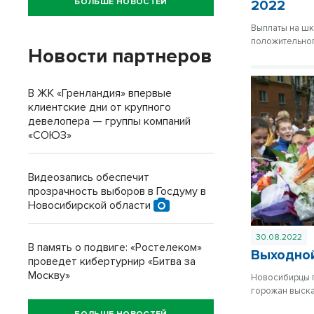
БОЛЬШЕ НОВОСТЕЙ
2022
Выплаты на шк
положительног
Новости партнеров
В ЖК «Гренландия» впервые
клиентские дни от крупного
девелопера — группы компаний
«СОЮЗ»
Видеозапись обеспечит
прозрачность выборов в Госдуму в
Новосибирской области
30.08.2022
В память о подвиге: «Ростелеком»
Выходной
проведет кибертурнир «Битва за
Москву»
Новосибирцы п
горожан выска