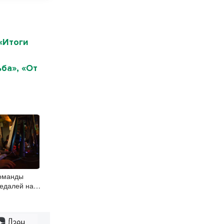
«Итоги
ба», «От
команды
медалей на
спорту
Дзен