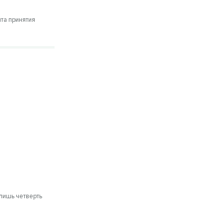
нта принятия
лишь четверть