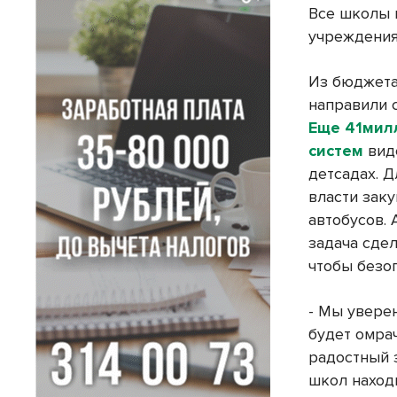
Все школы 
учреждения
Из бюджета
направили 
Еще 41мил
систем
вид
детсадах. Д
власти зак
автобусов.
задача сдел
чтобы безо
- Мы уверен
будет омрач
радостный 
школ наход