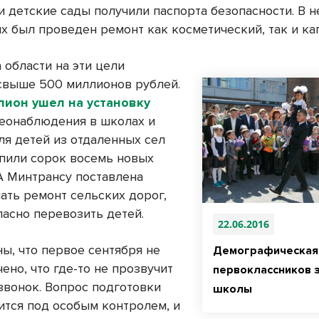
и детские сады получили паспорта безопасности. В 
х был проведен ремонт как косметический, так и ка
 области на эти цели
свыше 500 миллионов рублей.
лион ушел на установку
еонаблюдения в школах и
ля детей из отдаленных сел
упили сорок восемь новых
 А Минтрансу поставлена
ать ремонт сельских дорог,
пасно перевозить детей.
22.06.2016
ы, что первое сентября не
Демографическая
ено, что где-то не прозвучит
первоклассников 
звонок. Вопрос подготовки
школы
ится под особым контролем, и