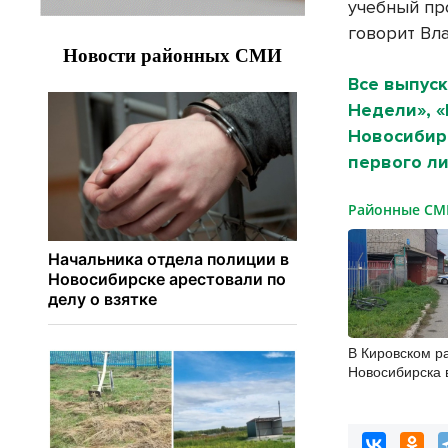
учебный пр
говорит Вл
Все выпуск
Недели», 
Новосибирс
первого ли
Районные С
В Кировском р
Новосибирска 
14-летнего ве