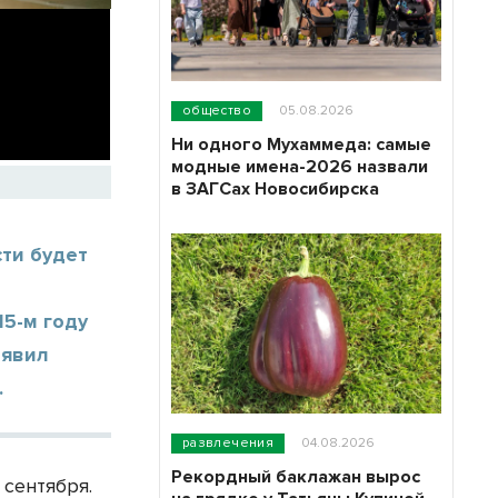
общество
05.08.2026
Ни одного Мухаммеда: самые
модные имена-2026 назвали
в ЗАГСах Новосибирска
ти будет
.
15-м году
аявил
.
развлечения
04.08.2026
Рекордный баклажан вырос
 сентября.