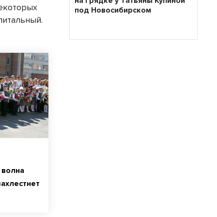
на грядке у Татьяны Купиной
некоторых
под Новосибирском
питальный.
 волна
захлестнет