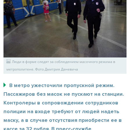
Люди в форме следят за соблюдением масочного режима в
метрополитене. Фото Дмитрия Даневича
В метро ужесточили пропускной режим.
Пассажиров без масок не пускают на станции.
Контролеры в сопровождении сотрудников
полиции на входе требуют от людей надеть
маску, а в случае отсутствия приобрести ее в
кассе за 32 рубля. В пресс-службе