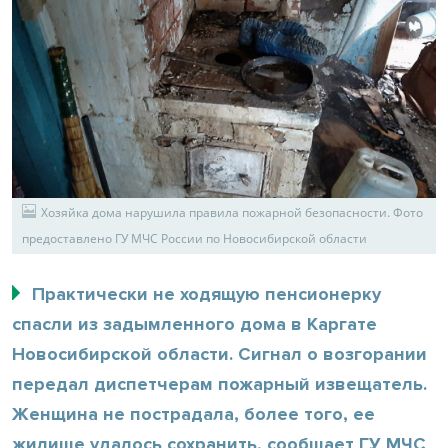
Хозяйка дома нарушила правила пожарной безопасности. Фото
предоставлено ГУ МЧС России по Новосибирской области
Практически не ходящую пенсионерку
спасли из задымленного дома в Каргате
Новосибирской области. Сигнал о возгорании
передал диспетчерам пожарный извещатель.
Женщина не пострадала, более того, ее
жилище удалось сохранить, сообщает ГУ МЧС