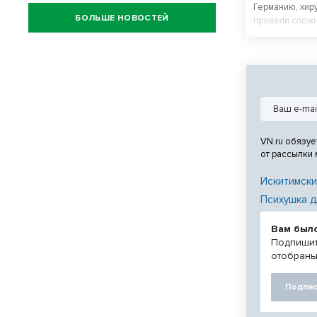
Германию, хир
БОЛЬШЕ НОВОСТЕЙ
провели сложн
могла поднятьс
VN.ru обязуе
от рассылки
Искитимски
Психушка д
Вам был
Подпишит
отобраны
Подпис