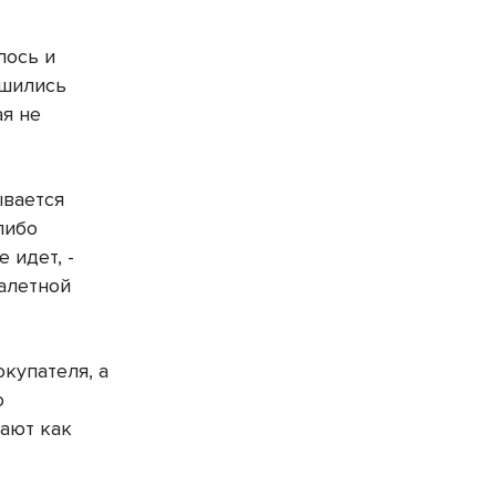
лось и
ешились
ая не
ывается
либо
 идет, -
алетной
купателя, а
о
вают как