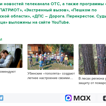
и новостей телеканала ОТС, а также программы 
«ПАТРИОТ», «Экстренный вызов», «Пешком по
кой области», «ДПС – Дорога. Перекресток. Судь
ца» выложены на сайте YouTube.
МИ
комендуют
Убинские «тополята» создают
летнее настроение своими
В лесах региона 
руками
защиту от пожаро
за порядком в пе
сезона