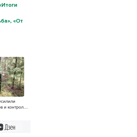
«Итоги
ба», «От
усилили
в и контроль
риод грибного
Дзен