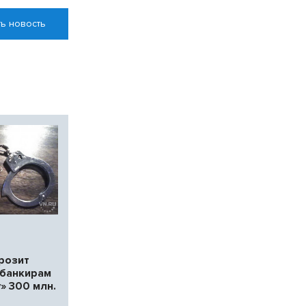
ь новость
розит
банкирам
» 300 млн.