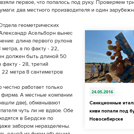
взяли первое, что попалось под руку. Проверяем тр
бумаги: два местного производителя и один зарубежн
Отдела геометрических
Александр Асельборн вынес
чение: длина первого рулона
 метра, а по факту - 22,
он должен быть длиной 50
о факту - 28, третий
- 22 метра 8 сантиметров
о честно работает только
24.05.2016
 фирма. А местные компании
, нашли две), обманывают
Санкционные итал
пателя чуть ли не вдвое. Обе
киви попали под б
ходятся в Бердске по
Новосибирске
 даже забором неразделены.
ль одной из фирм объяснил,