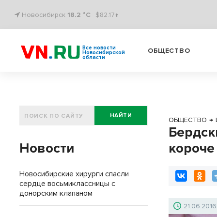
Новосибирск
18.2 °C
$82.17↑
Все новости
ОБЩЕСТВО
Новосибирской
области
НАЙТИ
ОБЩЕСТВО
→
Бердск
Новости
короче
Новосибирские хирурги спасли
сердце восьмиклассницы с
донорским клапаном
21.06.2016