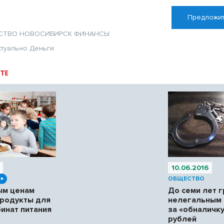
Предложит
СТВО
НОВОСИБИРСК
ФИНАНСЫ
ктуально
Деньги
ТЕ
10.06.2016
ОБЩЕСТВО
ым ценам
До семи лет г
продукты для
нелегальным 
инат питания
за «обналичку
рублей