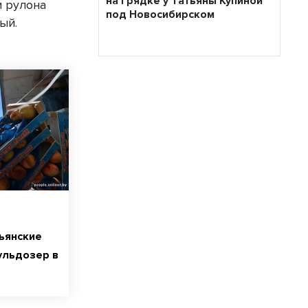
на грядке у Татьяны Купиной
и рулона
под Новосибирском
ый.
ьянские
ульдозер в