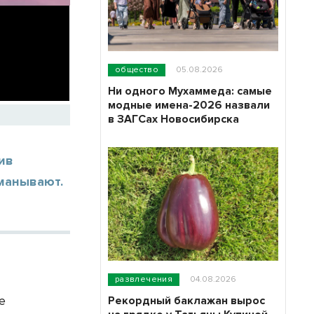
общество
05.08.2026
Ни одного Мухаммеда: самые
модные имена-2026 назвали
в ЗАГСах Новосибирска
ив
бманывают.
развлечения
04.08.2026
е
Рекордный баклажан вырос