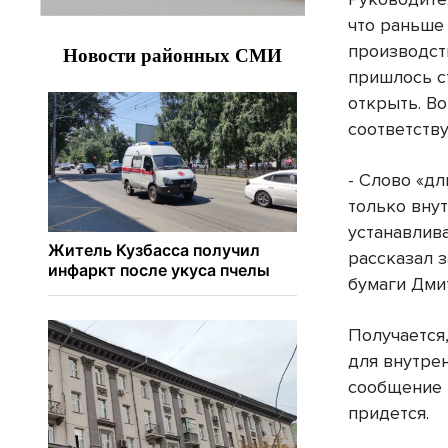
что раньше
производст
пришлось с
открыть. Во
соответству
- Слово «дл
только вну
устанавлива
рассказал 
бумаги Дми
Получается
для внутрен
сообщение н
придется.