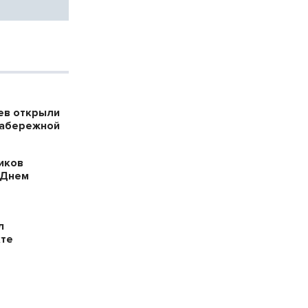
ев открыли
набережной
иков
 Днем
л
кте