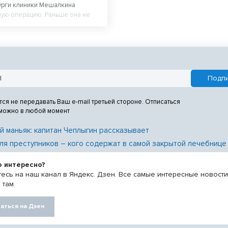
урги клиники Мешалкина
ую операцию. Раньше она не
я на ворой этаж по лестнице.
тся не передавать Ваш e-mail третьей стороне. Отписаться
 можно в любой момент
й маньяк: капитан Чеплыгин рассказывает
ля преступников – кого содержат в самой закрытой лечебнице
о интересно?
есь на наш канал в Яндекс. Дзен. Все самые интересные новост
 там.
аться на Дзен