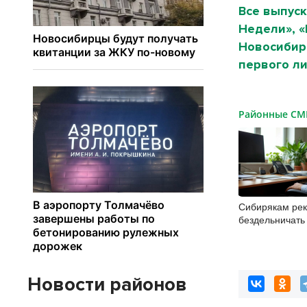
Все выпуск
Недели», 
Новосибирс
первого ли
Районные С
Сибирякам ре
бездельничать
Новости районов