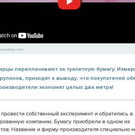
а pixabay.com
ирцы переплачивают за туалетную бумагу. Измер
рулонов, приходят к выводу, что покупателей о
роизводители экономят целых два метра!
провести собственный эксперимент и обратились в
рованную компанию. Бумагу приобрели в одном из
тов. Название и фирму-производителя специально н