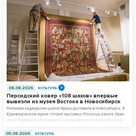
06.08.2026
КУЛЬТУРА
Персидский ковер «108 шахов» впервые
вывезли из музея Востока в Новосибирск
Реликвии каджарских шахов Ирана доставили в Новосибирск. В
Краеведческом музее готовят выставку «Роскошь заката: Иран
эпохи Каджаров» из фондов Государственного музея Востока.
Центральным экспонатом выставки станет персидский ковер,
сотканный для последнего шаха династии – 11-летнего Султан
05.08.2026
КУЛЬТУРА