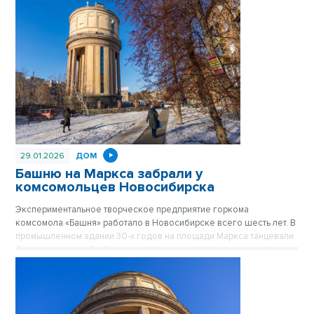
29.01.2026
ДОМ
Башню на Маркса забрали у
комсомольцев Новосибирска
Экспериментальное творческое предприятие горкома
комсомола «Башня» работало в Новосибирске всего шесть лет. В
промышленном здании 30-х годов на площади Маркса танцевали
бальные танцы и брейк-данс, проводили концерты и вечеринки.
Комсомольский эксперимент в старой водопроводной башне
закончился в 1991 году. Тогда сюда пришли братки. О том, как это
было, VN.ru рассказал директор «Башни» Андрей Федотов.