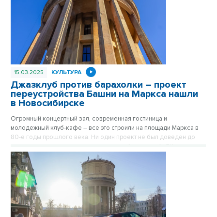
15.03.2025
КУЛЬТУРА
Джазклуб против барахолки – проект
переустройства Башни на Маркса нашли
в Новосибирске
Огромный концертный зал, современная гостиница и
молодежный клуб-кафе – все это строили на площади Маркса в
80-е годы прошлого века. Ни один проект не был доведен до
конца – площадь на долгие годы стала барахолкой, ДК
«Сибсельмаш» и гостиница «Интурист» – долгостроями, а Башня
на Маркса – бандитским притоном. Проект альтернативного
будущего самой культовой башни Новосибирска показали VN.ru
в городском архиве.