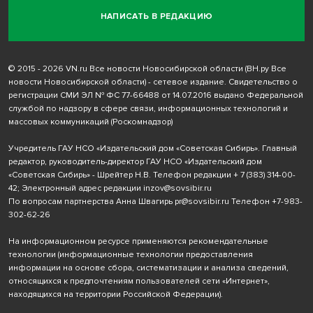
НАПИСАТЬ В РЕДАКЦИЮ
© 2015 - 2026 VN.ru Все новости Новосибирской области (ВН.ру Все
новости Новосибирской области) - сетевое издание. Свидетельство о
регистрации СМИ ЭЛ № ФС 77-66488 от 14.07.2016 выдано Федеральной
службой по надзору в сфере связи, информационных технологий и
массовых коммуникаций (Роскомнадзор)
Учредитель ГАУ НСО «Издательский дом «Советская Сибирь». Главный
редактор, руководитель-директор ГАУ НСО «Издательский дом
«Советская Сибирь» - Шрейтер Н.В. Телефон редакции
+ 7 (383) 314-00-
42
; Электронный адрес редакции
inzov@sovsibir.ru
По вопросам партнерства Анна Швагирь
pr@sovsibir.ru
Телефон
+7-983-
302-62-26
На информационном ресурсе применяются рекомендательные
технологии
(информационные технологии предоставления
информации на основе сбора, систематизации и анализа сведений,
относящихся к предпочтениям пользователей сети «Интернет»,
находящихся на территории Российской Федерации).