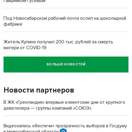
гаишником Гусевым
Под Новосибирском рабочий почти ослеп на шоколадной
фабрике
Житель Купино получил 200 тыс. рублей за смерть
матери от COVID-19
БОЛЬШЕ НОВОСТЕЙ
Новосибирский суд наказал водителя за смерть
пенсионерки на вокзале
Новости партнеров
В ЖК «Гренландия» впервые клиентские дни от крупного
девелопера — группы компаний «СОЮЗ»
Видеозапись обеспечит прозрачность выборов в Госдуму
в Новосибирской области