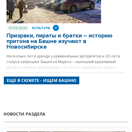
07.03.2025
КУЛЬТУРА
Призраки, пираты и братки – историю
притона на Башне изучают в
Новосибирске
Несколько лет в аренде у криминальных авторитетов и 20 лет в
статусе заброшки. Башня на Маркса – нынешний креативный
центр и памятник архитектуры – за 90 лет переживала самые
разные времена. Истории о тёмных временах и обитателях сейчас
собирают хранители Башни.
ЕЩЕ В СЮЖЕТЕ - ИЩЕМ БАШНЮ
НОВОСТИ РАЗДЕЛА